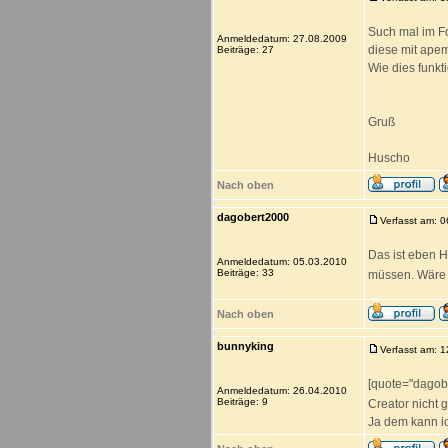
Such mal im Fo
Anmeldedatum: 27.08.2009
diese mit ape
Beiträge: 27
Wie dies funkt
Gruß
Huscho
Nach oben
dagobert2000
Verfasst am: 
Das ist eben H
Anmeldedatum: 05.03.2010
Beiträge: 33
müssen. Wäre 
Nach oben
bunnyking
Verfasst am: 
[quote="dagob
Anmeldedatum: 26.04.2010
Beiträge: 9
Creator nicht
Ja dem kann i