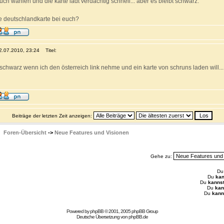
uch wählen und die karte lädt verdächtig schnell... aber es bleibt schwarz.
ie deutschlandkarte bei euch?
12.07.2010, 23:24
Titel:
schwarz wenn ich den österreich link nehme und ein karte von schruns laden will...
Beiträge der letzten Zeit anzeigen:
Foren-Übersicht
->
Neue Features und Visionen
Gehe zu:
D
Du
kan
Du
kanns
Du
kan
Du
kann
Powered by
phpBB
© 2001, 2005 phpBB Group
Deutsche Übersetzung von
phpBB.de