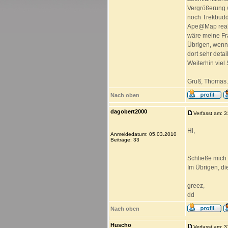
Vergrößerung w
noch Trekbudd
Ape@Map realis
wäre meine Fra
Übrigen, wenn 
dort sehr deta
Weiterhin viel
Gruß, Thomas.
Nach oben
dagobert2000
Verfasst am: 
Hi,
Anmeldedatum: 05.03.2010
Beiträge: 33
Schließe mich 
Im Übrigen, di
greez,
dd
Nach oben
Huscho
Verfasst am: 