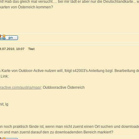
t! Hab das gleich mal versucht..... bei mir lädt er aber nur die Deutschlandkarte...
-karten von Österreich kommen?
08.07.2010, 10:07
Titel:
a Karte von Outdoor-Active nutzen will, folgt s42003's Anleitung bzgl. Bearbeitung 
Link:
oractive.com/austria/map/;
Outdooractive Österreich
it, lg
n noch praktisch fände ist, wenn man nicht zuerst einen Ort suchen und download
n und man zuerst darauf den zu downloadenden Bereich markiert?