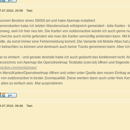
07.07.2010, 20:56
Titel:
t kurzem Besitzer eines S8000 jet und habe Apemap installiert.
ereinskarten habe ich letzten Wanderurlaub erfolgreich gemeistert - tolle Karten - 
orweg, weil ich hier neu bin. Die Karten von outdooractive würde ich auch gerne 
herche auch nichts gefunden wie man die Karten vernünftig einbinden kann. Mit Mo
itte, da sonst immer eine Fehlermeldung kommt. Die Variante mit Mobile Atlas hat j
 betrachten zu können und demnach auch keine Tracks generieren kann. Aber ic
l so einfach - und gerade deshalb habe ich auch gedacht das funktioniert nicht. A
rzeichnis von Apemap die Openstreetmap Textdatei (osm.txt) öffnen und folgende 
oractive.com/portal/map/
n Menü/Karten/Openstreetmap öffnen und unten unter Quelle den neuen Eintrag 
 von outdooractive in bester Zoomqualität. Diese werden dann auch unter freie Kart
lles so einfach sein. Mal ausprobieren
08.07.2010, 09:48
Titel: