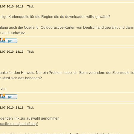
12.07.2010, 16:18
Titel:
chtige Kartenquelle für die Region die du downloaden willst gewählt?
nfang auch die Quelle für Outdooractive-Karten von Deutschland gewählt und damit
ir auch schwarz.
12.07.2010, 18:15
Titel:
danke für den Hinweis. Nur ein Problem habe ich. Beim verändern der Zoomstufe liegt
ie lässt sich das beheben?
vus.
12.07.2010, 23:13
Titel:
olgenden link zur auswahl genommen:
oractive.com/portal/map/