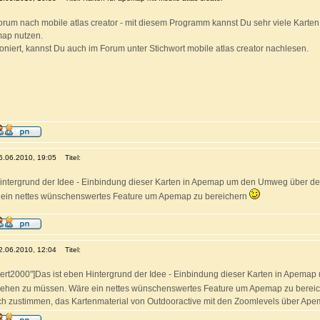
rum nach mobile atlas creator - mit diesem Programm kannst Du sehr viele Karten 
map nutzen.
ioniert, kannst Du auch im Forum unter Stichwort mobile atlas creator nachlesen.
06.06.2010, 19:05
Titel:
intergrund der Idee - Einbindung dieser Karten in Apemap um den Umweg über den
ein nettes wünschenswertes Feature um Apemap zu bereichern
12.06.2010, 12:04
Titel:
ert2000"]Das ist eben Hintergrund der Idee - Einbindung dieser Karten in Apema
 gehen zu müssen. Wäre ein nettes wünschenswertes Feature um Apemap zu berei
ch zustimmen, das Kartenmaterial von Outdooractive mit den Zoomlevels über Apem