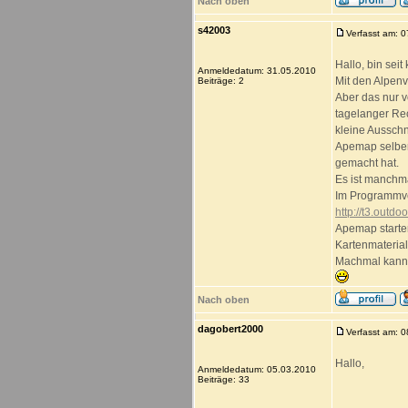
Nach oben
s42003
Verfasst am: 
Hallo, bin sei
Anmeldedatum: 31.05.2010
Mit den Alpenv
Beiträge: 2
Aber das nur v
tagelanger Rec
kleine Ausschn
Apemap selber
gemacht hat.
Es ist manchma
Im Programmve
http://t3.outdo
Apemap starte
Kartenmaterial
Machmal kann a
Nach oben
dagobert2000
Verfasst am: 
Hallo,
Anmeldedatum: 05.03.2010
Beiträge: 33