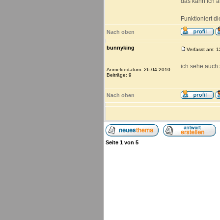
das kann ich a
Funktioniert d
Nach oben
bunnyking
Verfasst am: 
ich sehe auch 
Anmeldedatum: 26.04.2010
Beiträge: 9
Nach oben
Seite
1
von
5