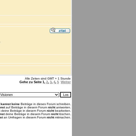
.
Alle Zeiten sind GMT + 1 Stunde
Gehe zu Seite
1
,
2
,
3
,
4
,
5
Weiter
u
kannst keine
Beiträge in dieses Forum schreiben.
nst
auf Beiträge in diesem Forum
nicht
antworten.
t
deine Beiträge in diesem Forum
nicht
bearbeiten.
nst
deine Beiträge in diesem Forum
nicht
löschen.
st
an Umfragen in diesem Forum
nicht
mitmachen.