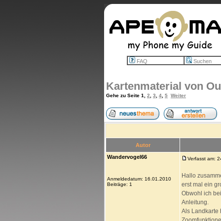
FAQ
Suchen
Kartenmaterial von Ou
Gehe zu Seite
1
,
2
,
3
,
4
,
5
Weiter
Autor
Wandervogel66
Verfasst am: 
Hallo zusamm
Anmeldedatum: 16.01.2010
erst mal ein gr
Beiträge: 1
Obwohl ich be
Anleitung.
Als Landkarte 
Zoomfunktionen