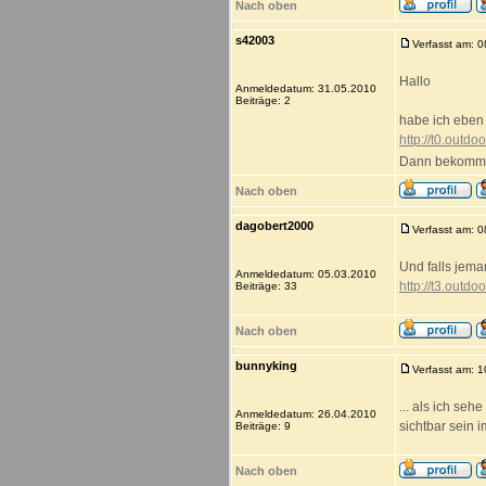
Nach oben
s42003
Verfasst am: 
Hallo
Anmeldedatum: 31.05.2010
Beiträge: 2
habe ich eben 
http://t0.outdo
Dann bekommst 
Nach oben
dagobert2000
Verfasst am: 
Und falls jema
Anmeldedatum: 05.03.2010
http://t3.outd
Beiträge: 33
Nach oben
bunnyking
Verfasst am: 
... als ich se
Anmeldedatum: 26.04.2010
sichtbar sein 
Beiträge: 9
Nach oben