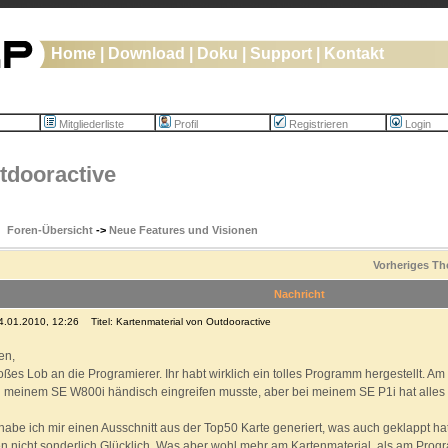
Home
|
Download
|
Doku
|
Support
|
Kontakt
Mitgliederliste
Profil
Registrieren
Login
tdooractive
Foren-Übersicht
->
Neue Features und Visionen
Vorheriges T
Nachricht
24.01.2010, 12:26
Titel: Kartenmaterial von Outdooractive
en,
oßes Lob an die Programierer. Ihr habt wirklich ein tolles Programm hergestellt. Am m
i meinem SE W800i händisch eingreifen musste, aber bei meinem SE P1i hat alles
habe ich mir einen Ausschnitt aus der Top50 Karte generiert, was auch geklappt hat.
 nicht sonderlich Glücklich. Was aber wohl mehr am Kartenmaterial, als am Progr