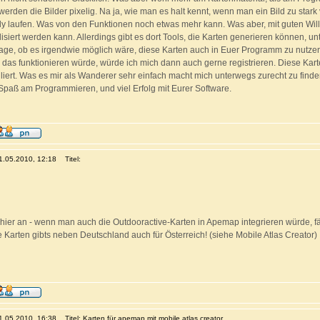
erden die Bilder pixelig. Na ja, wie man es halt kennt, wenn man ein Bild zu star
y laufen. Was von den Funktionen noch etwas mehr kann. Was aber, mit guten Will
iert werden kann. Allerdings gibt es dort Tools, die Karten generieren können, un
ge, ob es irgendwie möglich wäre, diese Karten auch in Euer Programm zu nutzen
das funktionieren würde, würde ich mich dann auch gerne registrieren. Diese Kart
illiert. Was es mir als Wanderer sehr einfach macht mich unterwegs zurecht zu finde
 Spaß am Programmieren, und viel Erfolg mit Eurer Software.
31.05.2010, 12:18
Titel:
hier an - wenn man auch die Outdooractive-Karten in Apemap integrieren würde, fän
e Karten gibts neben Deutschland auch für Österreich! (siehe Mobile Atlas Creator)
31.05.2010, 16:38
Titel: Karten für apemap mit mobile atlas creator