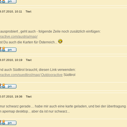
08.07.2010, 10:11
Titel:
ausprobiert , geht auch - folgende Zeile noch zusätzlich einfügen:
oractive.com/austria/map/
Du auch die Karten für Österreich...
08.07.2010, 10:19
Titel:
nd auch Südtirol braucht, diesen Link verwenden:
ooractive.com/suedtirol/map/;Outdooractive
Südtirol
10.07.2010, 19:36
Titel:
he nur schwarz gerade.... habe mir auch eine karte geladen, und bei der übertragung 
im apemap desktop... aber da ist nur schwarz...