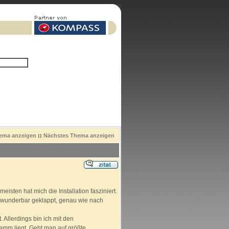
hema anzeigen
::
Nächstes Thema anzeigen
eisten hat mich die Installation fasziniert.
 wunderbar geklappt, genau wie nach
 Allerdings bin ich mit den
amm liegt. Geht man auf größte