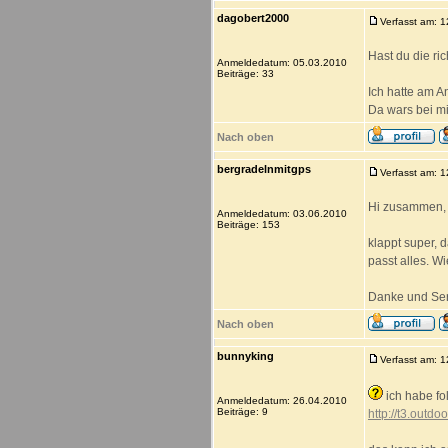
dagobert2000
Verfasst am: 
Hast du die ri
Anmeldedatum: 05.03.2010
Beiträge: 33
Ich hatte am A
Da wars bei m
Nach oben
bergradelnmitgps
Verfasst am: 
Hi zusammen,
Anmeldedatum: 03.06.2010
Beiträge: 153
klappt super, 
passt alles. W
Danke und Ser
Nach oben
bunnyking
Verfasst am: 
ich habe f
Anmeldedatum: 26.04.2010
Beiträge: 9
http://t3.outdo