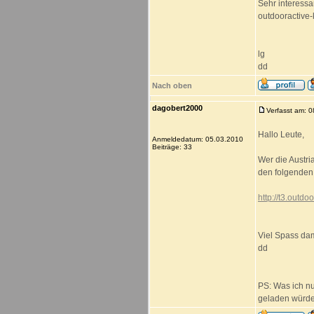
Sehr interessan
outdooractive
lg
dd
Nach oben
dagobert2000
Verfasst am: 
Hallo Leute,
Anmeldedatum: 05.03.2010
Beiträge: 33
Wer die Austri
den folgenden 
http://t3.outdo
Viel Spass dam
dd
PS: Was ich nu
geladen würde