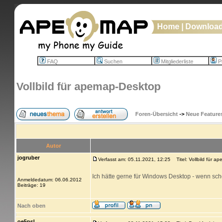
Home
|
Downloa
FAQ
Suchen
Mitgliederliste
Pr
Vollbild für apemap-Desktop
Foren-Übersicht
->
Neue Feature
Autor
jogruber
Verfasst am: 05.11.2021, 12:25
Titel: Vollbild für a
Ich hätte gerne für Windows Desktop - wenn sc
Anmeldedatum: 06.06.2012
Beiträge: 19
Nach oben
oe5psl