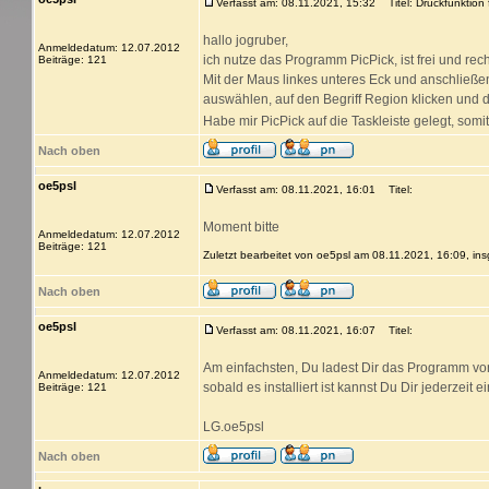
Verfasst am: 08.11.2021, 15:32
Titel: Druckfunktion
hallo jogruber,
Anmeldedatum: 12.07.2012
ich nutze das Programm PicPick, ist frei und rech
Beiträge: 121
Mit der Maus linkes unteres Eck und anschließe
auswählen, auf den Begriff Region klicken und 
Habe mir PicPick auf die Taskleiste gelegt, so
Nach oben
oe5psl
Verfasst am: 08.11.2021, 16:01
Titel:
Moment bitte
Anmeldedatum: 12.07.2012
Beiträge: 121
Zuletzt bearbeitet von oe5psl am 08.11.2021, 16:09, in
Nach oben
oe5psl
Verfasst am: 08.11.2021, 16:07
Titel:
Am einfachsten, Du ladest Dir das Programm vo
Anmeldedatum: 12.07.2012
sobald es installiert ist kannst Du Dir jederzei
Beiträge: 121
LG.oe5psl
Nach oben