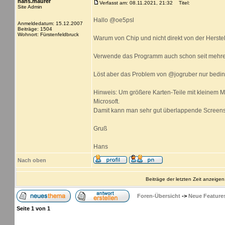
hans.maurer
Verfasst am: 08.11.2021, 21:32
Titel:
Site Admin
Hallo @oe5psl
Anmeldedatum: 15.12.2007
Beiträge: 1504
Wohnort: Fürstenfeldbruck
Warum von Chip und nicht direkt von der Herstel
Verwende das Programm auch schon seit mehre
Löst aber das Problem von @jogruber nur beding
Hinweis: Um größere Karten-Teile mit kleinem 
Microsoft.
Damit kann man sehr gut überlappende Screens
Gruß
Hans
Nach oben
Beiträge der letzten Zeit anzeigen
Foren-Übersicht
->
Neue Feature
Seite
1
von
1