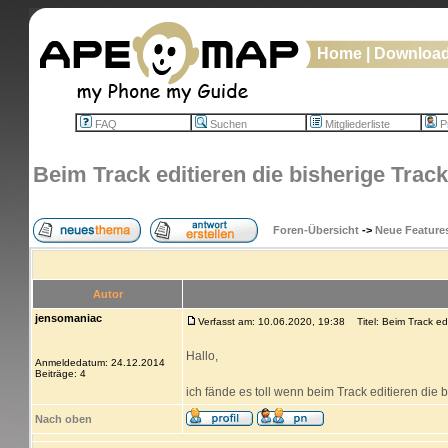
Home
|
Downloa
FAQ
Suchen
Mitgliederliste
Pr
Beim Track editieren die bisherige Trac
Foren-Übersicht
->
Neue Feature
Autor
jensomaniac
Verfasst am: 10.06.2020, 19:38
Titel: Beim Track edi
Hallo,
Anmeldedatum: 24.12.2014
Beiträge: 4
ich fände es toll wenn beim Track editieren die 
Nach oben