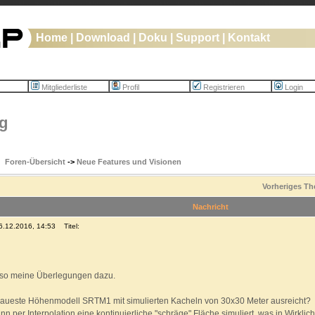
Home
|
Download
|
Doku
|
Support
|
Kontakt
Mitgliederliste
Profil
Registrieren
Login
g
Foren-Übersicht
->
Neue Features und Visionen
Vorheriges T
Nachricht
16.12.2016, 14:53
Titel:
 so meine Überlegungen dazu.
aueste Höhenmodell SRTM1 mit simulierten Kacheln von 30x30 Meter ausreicht?
nn per Interpolation eine kontinuierliche "schräge" Fläche simuliert, was in Wirkli