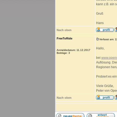
kann z.B. ein 
Gruß
Hans
Nach oben
FreeToRide
Verfasst am: 
Hallo,
Anmeldedatum: 11.12.2017
Beiträge: 3
bei
www.opens
Auflösung. Die
Regionen heru
Probiert es ein
Viele Grüße,
Peter von Op
Nach oben