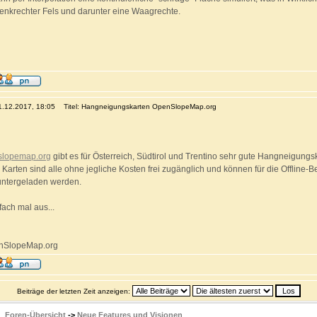
senkrechter Fels und darunter eine Waagrechte.
11.12.2017, 18:05
Titel: Hangneigungskarten OpenSlopeMap.org
lopemap.org
gibt es für Österreich, Südtirol und Trentino sehr gute Hangneigung
 Karten sind alle ohne jegliche Kosten frei zugänglich und können für die Offline
ntergeladen werden.
fach mal aus...
enSlopeMap.org
Beiträge der letzten Zeit anzeigen:
Foren-Übersicht
->
Neue Features und Visionen