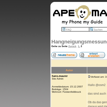
FAQ
Suchen
Hangneigungsmessun
Gehe zu Seite
Zurück
1
,
2
Autor
hans.maurer
Verfasst am: 
Site Admin
Hallo @osm2
Anmeldedatum: 15.12.2007
Beiträge: 1504
Wohnort: Fürstenfeldbruck
das sind auch
Ob da das gen
daraus wird da