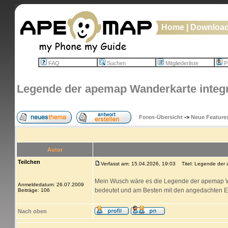
Home
|
Downloa
FAQ
Suchen
Mitgliederliste
Pr
Legende der apemap Wanderkarte integr
Foren-Übersicht
->
Neue Feature
Autor
Teilchen
Verfasst am: 15.04.2026, 19:03
Titel: Legende der 
Mein Wusch wäre es die Legende der apemap W
Anmeldedatum: 26.07.2009
bedeutet und am Besten mit den angedachten E
Beiträge: 106
Nach oben