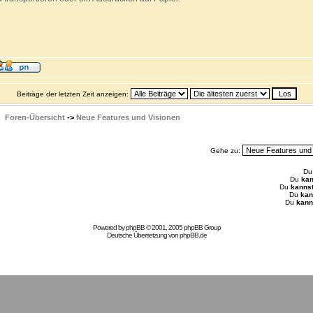
Beiträge der letzten Zeit anzeigen:
Foren-Übersicht
->
Neue Features und Visionen
Gehe zu:
D
Du
kan
Du
kanns
Du
kan
Du
kann
Powered by
phpBB
© 2001, 2005 phpBB Group
Deutsche Übersetzung von
phpBB.de