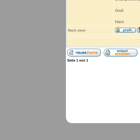
Gruß
Hans
Nach oben
Seite
1
von
1