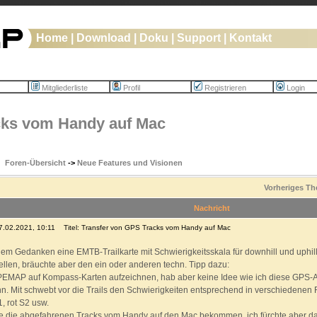
Home
|
Download
|
Doku
|
Support
|
Kontakt
Mitgliederliste
Profil
Registrieren
Login
cks vom Handy auf Mac
Foren-Übersicht
->
Neue Features und Visionen
Vorheriges T
Nachricht
17.02.2021, 10:11
Titel: Transfer von GPS Tracks vom Handy auf Mac
 dem Gedanken eine EMTB-Trailkarte mit Schwierigkeitsskala für downhill und uph
ellen, bräuchte aber den ein oder anderen techn. Tipp dazu:
APEMAP auf Kompass-Karten aufzeichnen, hab aber keine Idee wie ich diese GPS
n. Mit schwebt vor die Trails den Schwierigkeiten entsprechend in verschiedenen
1, rot S2 usw.
te die abgefahrenen Tracks vom Handy auf den Mac bekommen, ich fürchte aber da