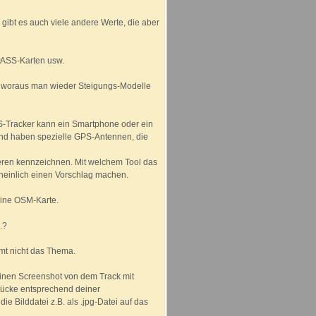
 gibt es auch viele andere Werte, die aber
MPASS-Karten usw.
er, woraus man wieder Steigungs-Modelle
S-Tracker kann ein Smartphone oder ein
und haben spezielle GPS-Antennen, die
eren kennzeichnen. Mit welchem Tool das
cheinlich einen Vorschlag machen.
 eine OSM-Karte.
.?
mt nicht das Thema.
einen Screenshot von dem Track mit
tücke entsprechend deiner
e Bilddatei z.B. als .jpg-Datei auf das