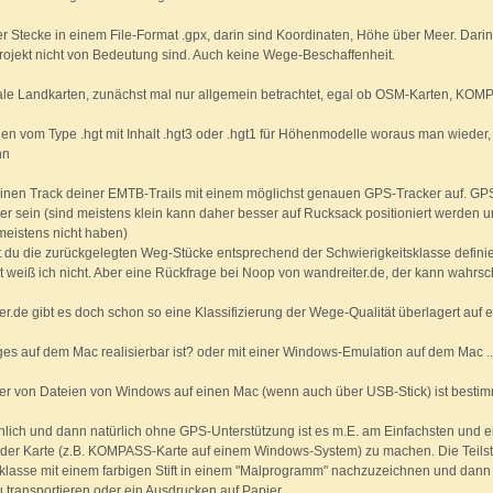
der Stecke in einem File-Format .gpx, darin sind Koordinaten, Höhe über Meer. Darin
Projekt nicht von Bedeutung sind. Auch keine Wege-Beschaffenheit.
itale Landkarten, zunächst mal nur allgemein betrachtet, egal ob OSM-Karten, KO
eien vom Type .hgt mit Inhalt .hgt3 oder .hgt1 für Höhenmodelle woraus man wied
nn
einen Track deiner EMTB-Trails mit einem möglichst genauen GPS-Tracker auf. GP
r sein (sind meistens klein kann daher besser auf Rucksack positioniert werden 
eistens nicht haben)
 du die zurückgelegten Weg-Stücke entsprechend der Schwierigkeitsklasse defini
weiß ich nicht. Aber eine Rückfrage bei Noop von wandreiter.de, der kann wahrs
er.de gibt es doch schon so eine Klassifizierung der Wege-Qualität überlagert auf
es auf dem Mac realisierbar ist? oder mit einer Windows-Emulation auf dem Mac ..
fer von Dateien von Windows auf einen Mac (wenn auch über USB-Stick) ist bestim
nlich und dann natürlich ohne GPS-Unterstützung ist es m.E. am Einfachsten und 
nder Karte (z.B. KOMPASS-Karte auf einem Windows-System) zu machen. Die Teils
klasse mit einem farbigen Stift in einem "Malprogramm" nachzuzeichnen und dann di
transportieren oder ein Ausdrucken auf Papier.