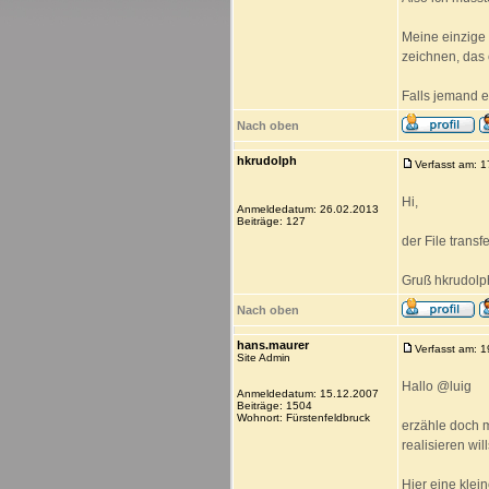
Meine einzige 
zeichnen, das
Falls jemand e
Nach oben
hkrudolph
Verfasst am: 
Hi,
Anmeldedatum: 26.02.2013
Beiträge: 127
der File trans
Gruß hkrudolp
Nach oben
hans.maurer
Verfasst am: 
Site Admin
Hallo @luig
Anmeldedatum: 15.12.2007
Beiträge: 1504
Wohnort: Fürstenfeldbruck
erzähle doch m
realisieren will
Hier eine klei