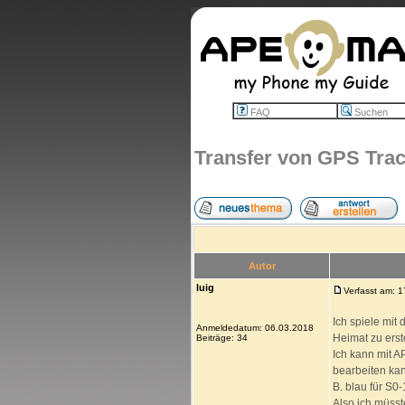
FAQ
Suchen
Transfer von GPS Tra
Autor
luig
Verfasst am: 
Ich spiele mit
Anmeldedatum: 06.03.2018
Heimat zu erst
Beiträge: 34
Ich kann mit 
bearbeiten kan
B. blau für S0-
Also ich müss