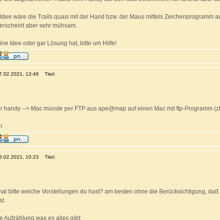
Idee wäre die Trails quasi mit der Hand bzw. der Maus mittels Zeichenprogramm 
 erscheint aber sehr mühsam.
ine Idee oder gar Lösung hat, bitte um Hilfe!
17.02.2021, 13:46
Titel:
fer handy --> Mac müsste per FTP aus ape@map auf einen Mac mit ftp-Programm (zB
h
19.02.2021, 10:23
Titel:
al bitte welche Vorstellungen du hast? am besten ohne die Berücksichtigung, da
st.
ne Aufzählung was es alles gibt: