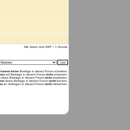
Alle Zeiten sind GMT + 1 Stunde
u
kannst keine
Beiträge in dieses Forum schreiben.
nst
auf Beiträge in diesem Forum
nicht
antworten.
t
deine Beiträge in diesem Forum
nicht
bearbeiten.
nst
deine Beiträge in diesem Forum
nicht
löschen.
st
an Umfragen in diesem Forum
nicht
mitmachen.