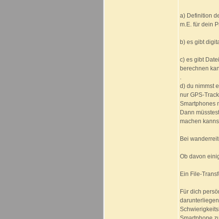
a) Definition 
m.E. für dein 
b) es gibt dig
c) es gibt Dat
berechnen ka
.
d) du nimmst 
nur GPS-Tracke
Smartphones m
Dann müsstest
machen kannst 
Bei wanderreit
Ob davon einig
Ein File-Trans
Für dich persö
darunterliege
Schwierigkeits
Smartphone zu 