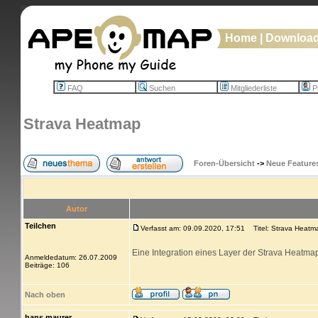
Home
|
Downloa
FAQ
Suchen
Mitgliederliste
Pr
Strava Heatmap
Foren-Übersicht
->
Neue Feature
Autor
Teilchen
Verfasst am: 09.09.2020, 17:51
Titel: Strava Heatm
Eine Integration eines Layer der Strava Heatmap
Anmeldedatum: 26.07.2009
Beiträge: 106
Nach oben
hans.maurer