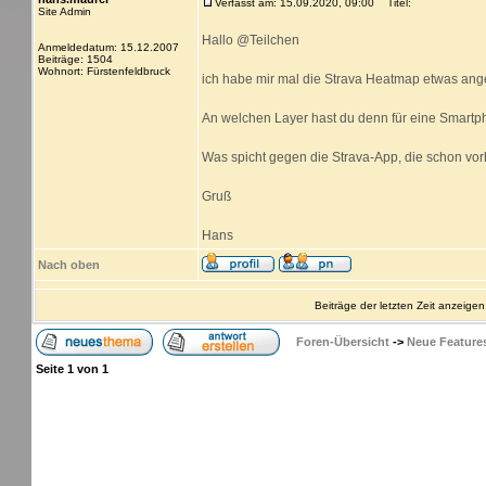
Verfasst am: 15.09.2020, 09:00
Titel:
Site Admin
Hallo @Teilchen
Anmeldedatum: 15.12.2007
Beiträge: 1504
Wohnort: Fürstenfeldbruck
ich habe mir mal die Strava Heatmap etwas ange
An welchen Layer hast du denn für eine Smartp
Was spicht gegen die Strava-App, die schon vor
Gruß
Hans
Nach oben
Beiträge der letzten Zeit anzeigen
Foren-Übersicht
->
Neue Feature
Seite
1
von
1