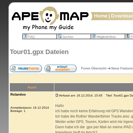
Home
|
Downloa
FAQ
Suchen
Mitgliederliste
Pr
Tour01.gpx Dateien
Foren-Übersicht
->
Neue Feature
Autor
Rolandoo
Verfasst am: 16.12.2014, 15:45
Titel: Tour01.gpx Da
Hallo
Anmeldedatum: 16.12.2014
ich habe noch keine Erfahrung mit GPS Wandern
Beiträge: 1
Ich habe die Rother Wanderführer Tracks also .
Weder unter GPS, Touren, Karten wird mir irgen
Dann habe ich die .gpx per Mail an meine iPAD g
Irgendwas läuft da falsch?