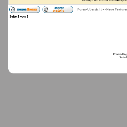
Foren-Übersicht
->
Neue Feature
Seite
1
von
1
Powered by
Deutsc