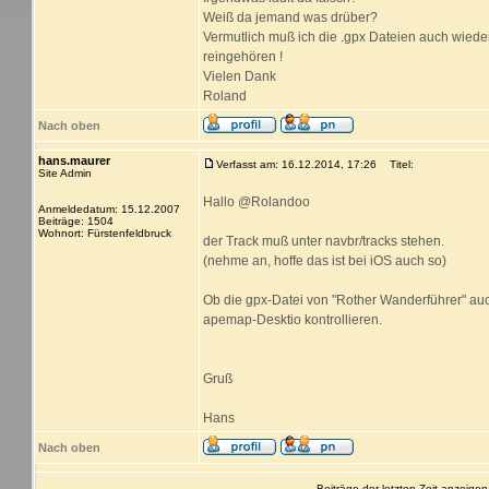
Weiß da jemand was drüber?
Vermutlich muß ich die .gpx Dateien auch wieder
reingehören !
Vielen Dank
Roland
Nach oben
hans.maurer
Verfasst am: 16.12.2014, 17:26
Titel:
Site Admin
Hallo @Rolandoo
Anmeldedatum: 15.12.2007
Beiträge: 1504
Wohnort: Fürstenfeldbruck
der Track muß unter navbr/tracks stehen.
(nehme an, hoffe das ist bei iOS auch so)
Ob die gpx-Datei von "Rother Wanderführer" auch
apemap-Desktio kontrollieren.
Gruß
Hans
Nach oben
Beiträge der letzten Zeit anzeigen