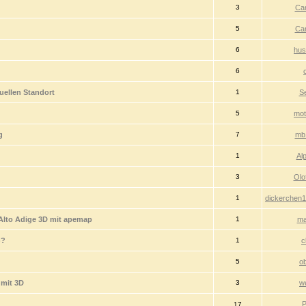
3
Ca
5
Ca
6
hus
6
uellen Standort
1
S
5
mot
g
7
mb
1
Al
3
Olo
1
dickerchen
/Alto Adige 3D mit apemap
1
ma
)?
1
c
5
o
mit 3D
3
w
P
17