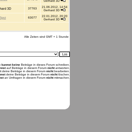
Gerhard 3D
21.06.2012, 14:54
hard 3D
37763
Gerhard 3D
22.01.2012, 20:20
Bgst
63077
Gerhard 3D
Alle Zeiten sind GMT + 1 Stunde
u
kannst keine
Beiträge in dieses Forum schreiben.
nnst
auf Beiträge in diesem Forum
nicht
antworten.
t
deine Beiträge in diesem Forum
nicht
bearbeiten.
nnst
deine Beiträge in diesem Forum
nicht
löschen.
nst
an Umfragen in diesem Forum
nicht
mitmachen.