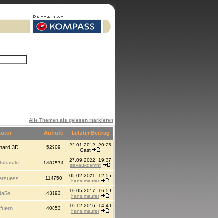
Alle Themen als gelesen markieren
utor
Aufrufe
Letzter Beitrag
22.01.2012, 20:25
hard 3D
52909
Gast
27.09.2022, 19:37
sbastler
1482574
slavaukdemnt
05.02.2021, 12:55
tersuess
114750
hans.maurer
10.05.2017, 16:59
da5e
43193
hans.maurer
10.12.2016, 14:40
fuern
40853
hans.maurer