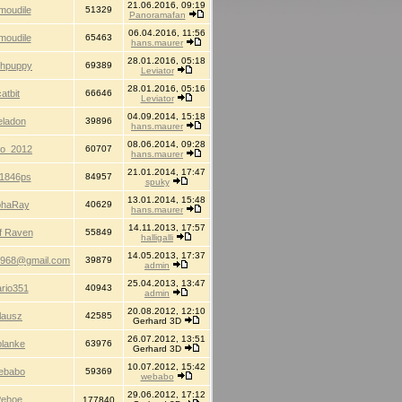
21.06.2016, 09:19
moudile
51329
Panoramafan
06.04.2016, 11:56
moudile
65463
hans.maurer
28.01.2016, 05:18
hpuppy
69389
Leviator
28.01.2016, 05:16
catbit
66646
Leviator
04.09.2014, 15:18
eladon
39896
hans.maurer
08.06.2014, 09:28
o_2012
60707
hans.maurer
21.01.2014, 17:47
1846ps
84957
spuky
13.01.2014, 15:48
phaRay
40629
hans.maurer
14.11.2013, 17:57
f Raven
55849
halligalli
14.05.2013, 17:37
1968@gmail.com
39879
admin
25.04.2013, 13:47
rio351
40943
admin
20.08.2012, 12:10
lausz
42585
Gerhard 3D
26.07.2012, 13:51
blanke
63976
Gerhard 3D
10.07.2012, 15:42
ebabo
59369
webabo
29.06.2012, 17:12
ehoe
177840