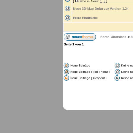
[
Gehe zu Seite:
1
,
2
]
Neue 3D-Map Doku zur Version 1.24
Erste Eindrücke
Foren-Übersicht
->
3
Seite
1
von
1
Neue Beiträge
Keine n
Neue Beiträge [ Top-Thema ]
Keine ne
Neue Beiträge [ Gesperrt ]
Keine ne