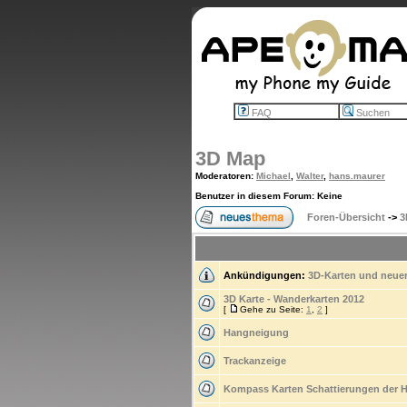
FAQ
Suchen
3D Map
Moderatoren
:
Michael
,
Walter
,
hans.maurer
Benutzer in diesem Forum: Keine
Foren-Übersicht
->
3
Ankündigungen:
3D-Karten und neuer
3D Karte - Wanderkarten 2012
[
Gehe zu Seite:
1
,
2
]
Hangneigung
Trackanzeige
Kompass Karten Schattierungen der