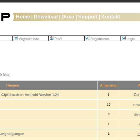
Home
|
Download
|
Doku
|
Support
|
Kontakt
Mitgliederliste
Profil
Registrieren
Login
D Map
Themen
Antworten
A
 Gipfelsucher: Android Version 1.24
3
Ger
xmod
15
8
die
1
 Hangneigungen
1
m