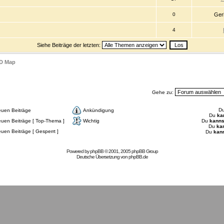
0
Ger
4
Siehe Beiträge der letzten:
D Map
Gehe zu:
D
euen Beiträge
Ankündigung
Du
ka
uen Beiträge [ Top-Thema ]
Wichtig
Du
kanns
Du
ka
uen Beiträge [ Gesperrt ]
Du
kan
Powered by
phpBB
© 2001, 2005 phpBB Group
Deutsche Übersetzung von
phpBB.de