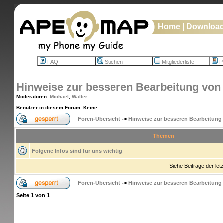
Home
|
Downloa
FAQ
Suchen
Mitgliederliste
Pr
Hinweise zur besseren Bearbeitung von
Moderatoren
:
Michael
,
Walter
Benutzer in diesem Forum: Keine
Foren-Übersicht
->
Hinweise zur besseren Bearbeitung
Themen
Folgene Infos sind für uns wichtig
Siehe Beiträge der let
Foren-Übersicht
->
Hinweise zur besseren Bearbeitung
Seite
1
von
1