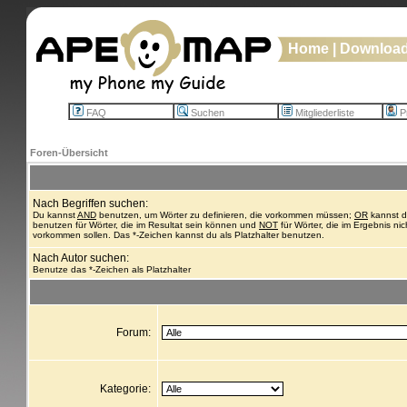
Home
|
Downloa
FAQ
Suchen
Mitgliederliste
Pr
Foren-Übersicht
Nach Begriffen suchen:
Du kannst
AND
benutzen, um Wörter zu definieren, die vorkommen müssen;
OR
kannst 
benutzen für Wörter, die im Resultat sein können und
NOT
für Wörter, die im Ergebnis nic
vorkommen sollen. Das *-Zeichen kannst du als Platzhalter benutzen.
Nach Autor suchen:
Benutze das *-Zeichen als Platzhalter
Forum:
Kategorie: