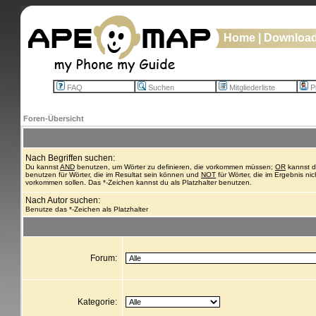
Home
|
Downloa
FAQ
Suchen
Mitgliederliste
Pr
Foren-Übersicht
Nach Begriffen suchen:
Du kannst
AND
benutzen, um Wörter zu definieren, die vorkommen müssen;
OR
kannst 
benutzen für Wörter, die im Resultat sein können und
NOT
für Wörter, die im Ergebnis nic
vorkommen sollen. Das *-Zeichen kannst du als Platzhalter benutzen.
Nach Autor suchen:
Benutze das *-Zeichen als Platzhalter
Forum:
Kategorie: