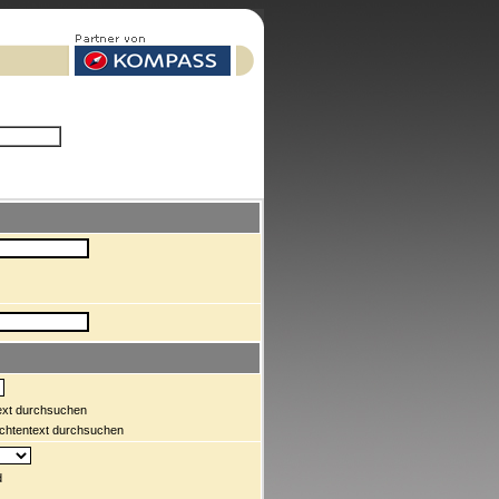
Text durchsuchen
chtentext durchsuchen
d