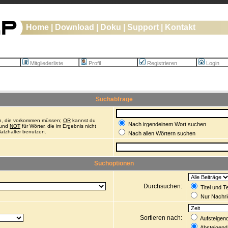
Home
|
Download
|
Doku
|
Support
|
Kontakt
Mitgliederliste
Profil
Registrieren
Login
Suchabfrage
en, die vorkommen müssen;
OR
kannst du
Nach irgendeinem Wort suchen
 und
NOT
für Wörter, die im Ergebnis nicht
atzhalter benutzen.
Nach allen Wörtern suchen
Suchoptionen
Durchsuchen:
Titel und 
Nur Nachri
Sortieren nach:
Aufsteigen
Absteigend