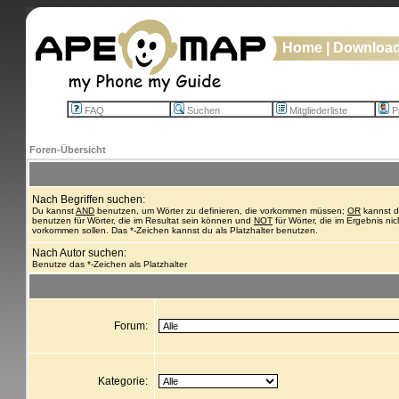
Home
|
Downloa
FAQ
Suchen
Mitgliederliste
Pr
Foren-Übersicht
Nach Begriffen suchen:
Du kannst
AND
benutzen, um Wörter zu definieren, die vorkommen müssen;
OR
kannst 
benutzen für Wörter, die im Resultat sein können und
NOT
für Wörter, die im Ergebnis nic
vorkommen sollen. Das *-Zeichen kannst du als Platzhalter benutzen.
Nach Autor suchen:
Benutze das *-Zeichen als Platzhalter
Forum:
Kategorie: