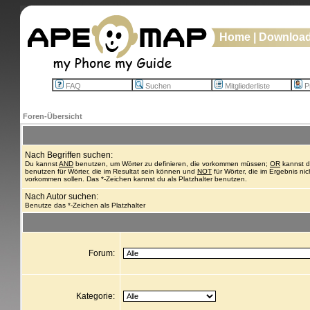
Home
|
Downloa
FAQ
Suchen
Mitgliederliste
Pr
Foren-Übersicht
Nach Begriffen suchen:
Du kannst
AND
benutzen, um Wörter zu definieren, die vorkommen müssen;
OR
kannst 
benutzen für Wörter, die im Resultat sein können und
NOT
für Wörter, die im Ergebnis nic
vorkommen sollen. Das *-Zeichen kannst du als Platzhalter benutzen.
Nach Autor suchen:
Benutze das *-Zeichen als Platzhalter
Forum:
Kategorie: