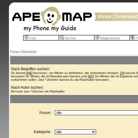
Home
|
Downloa
FAQ
Suchen
Mitgliederliste
Pr
Foren-Übersicht
Nach Begriffen suchen:
Du kannst
AND
benutzen, um Wörter zu definieren, die vorkommen müssen;
OR
kannst 
benutzen für Wörter, die im Resultat sein können und
NOT
für Wörter, die im Ergebnis nic
vorkommen sollen. Das *-Zeichen kannst du als Platzhalter benutzen.
Nach Autor suchen:
Benutze das *-Zeichen als Platzhalter
Forum:
Kategorie: