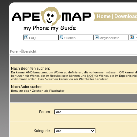
Home
|
Downloa
FAQ
Suchen
Mitgliederliste
Pr
Foren-Übersicht
Nach Begriffen suchen:
Du kannst
AND
benutzen, um Wörter zu definieren, die vorkommen müssen;
OR
kannst 
benutzen für Wörter, die im Resultat sein können und
NOT
für Wörter, die im Ergebnis nic
vorkommen sollen. Das *-Zeichen kannst du als Platzhalter benutzen.
Nach Autor suchen:
Benutze das *-Zeichen als Platzhalter
Forum:
Kategorie: