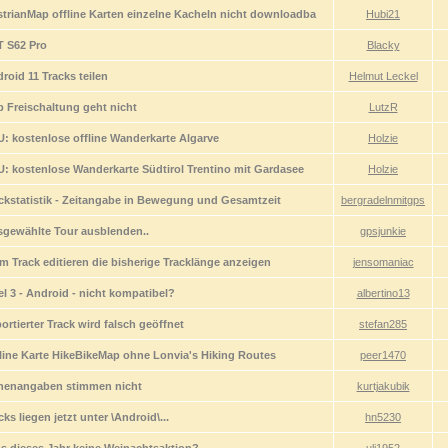
trianMap offline Karten einzelne Kacheln nicht downloadba
Hubi21
 S62 Pro
Blacky
roid 11 Tracks teilen
Helmut Leckel
 Freischaltung geht nicht
LutzR
: kostenlose offline Wanderkarte Algarve
Holzie
: kostenlose Wanderkarte Südtirol Trentino mit Gardasee
Holzie
ckstatistik - Zeitangabe in Bewegung und Gesamtzeit
bergradelnmitgps
gewählte Tour ausblenden..
gpsjunkie
m Track editieren die bisherige Tracklänge anzeigen
jensomaniac
el 3 - Android - nicht kompatibel?
albertino13
ortierter Track wird falsch geöffnet
stefan285
line Karte HikeBikeMap ohne Lonvia's Hiking Routes
peer1470
henangaben stimmen nicht
kurtjakubik
cks liegen jetzt unter \Android\...
hn5230