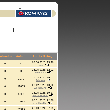
ntworten
Aufrufe
Letzter Beitrag
07.08.2026, 15:40
0
13
Psyke
25.05.2026, 12:02
0
905
Reinhold#
15.04.2026, 19:03
0
1079
Teilchen
03.12.2025, 10:00
0
11855
WernerEng
15.05.2025, 19:37
0
8303
BrunoBroesel
08.01.2025, 22:20
0
10613
cheikhsidiba
28.10.2024, 07:05
0
20573