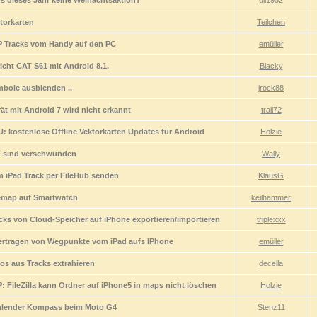
s dieses Jahr keine Weinachtsaktion?
uli1952
torkarten
Teilchen
 Tracks vom Handy auf den PC
emüller
icht CAT S61 mit Android 8.1.
Blacky
bole ausblenden ..
jrock88
ät mit Android 7 wird nicht erkannt
trail72
: kostenlose Offline Vektorkarten Updates für Android
Holzie
 sind verschwunden
Wally
 iPad Track per FileHub senden
KlausG
emap auf Smartwatch
keilhammer
cks von Cloud-Speicher auf iPhone exportieren/importieren
triplexxx
rtragen von Wegpunkte vom iPad aufs IPhone
emüller
os aus Tracks extrahieren
decella
: FileZilla kann Ordner auf iPhone5 in maps nicht löschen
Holzie
hlender Kompass beim Moto G4
Stenz11