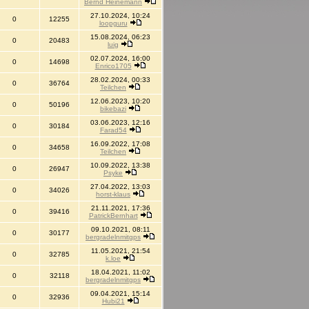
Bernd Heinemann
27.10.2024, 10:24
0
12255
loopguru
15.08.2024, 06:23
0
20483
luig
02.07.2024, 16:00
0
14698
Enrico1705
28.02.2024, 00:33
0
36764
Teilchen
12.06.2023, 10:20
0
50196
bikebazi
03.06.2023, 12:16
0
30184
Farad54
16.09.2022, 17:08
0
34658
Teilchen
10.09.2022, 13:38
0
26947
Psyke
27.04.2022, 13:03
0
34026
horst-klaus
21.11.2021, 17:36
0
39416
PatrickBernhart
09.10.2021, 08:11
0
30177
bergradelnmitgps
11.05.2021, 21:54
0
32785
k.loe
18.04.2021, 11:02
0
32118
bergradelnmitgps
09.04.2021, 15:14
0
32936
Hubi21