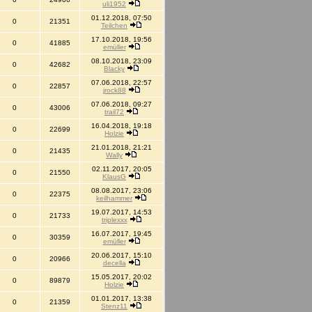
uli1952
01.12.2018, 07:50
0
21351
Teilchen
17.10.2018, 19:56
0
41885
emüller
08.10.2018, 23:09
0
42682
Blacky
07.06.2018, 22:57
0
22857
jrock88
07.06.2018, 09:27
0
43006
trail72
16.04.2018, 19:18
0
22699
Holzie
21.01.2018, 21:21
0
21435
Wally
02.11.2017, 20:05
0
21550
KlausG
08.08.2017, 23:06
0
22375
keilhammer
19.07.2017, 14:53
0
21733
triplexxx
16.07.2017, 19:45
0
30359
emüller
20.06.2017, 15:10
0
20966
decella
15.05.2017, 20:02
0
89879
Holzie
01.01.2017, 13:38
0
21359
Stenz11