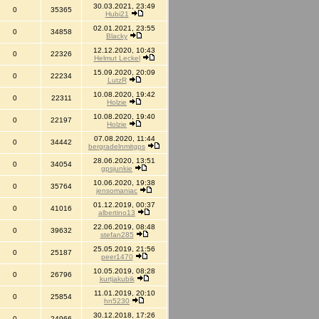
30.03.2021, 23:49
0
35365
Hubi21
02.01.2021, 23:55
0
34858
Blacky
12.12.2020, 10:43
0
22326
Helmut Leckel
15.09.2020, 20:09
0
22234
LutzR
10.08.2020, 19:42
0
22311
Holzie
10.08.2020, 19:40
0
22197
Holzie
07.08.2020, 11:44
0
34442
bergradelnmitgps
28.06.2020, 13:51
0
34054
gpsjunkie
10.06.2020, 19:38
0
35764
jensomaniac
01.12.2019, 00:37
0
41016
albertino13
22.06.2019, 08:48
0
39632
stefan285
25.05.2019, 21:56
0
25187
peer1470
10.05.2019, 08:28
0
26796
kurtjakubik
11.01.2019, 20:10
0
25854
hn5230
30.12.2018, 17:26
0
24966