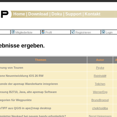
Home
|
Download
|
Doku
|
Support
|
Kontakt
Mitgliederliste
Profil
Registrieren
Login
ebnisse ergeben.
Themen
Autor
A
nung von Touren
Psyke
one Neuentwicklung IOS 26 RW
Reinhold#
ende der apemap Wanderkarte integrieren
Teilchen
sung B2710, Java, alte apemap Software
WernerEng
egorien für Wegpunkte
BrunoBroesel
oTIFF aus QGIS in ape@map desktop
cheikhsidiba
pletter Neukauf bei neuem handy erforderlich?
Bernd Heinemann