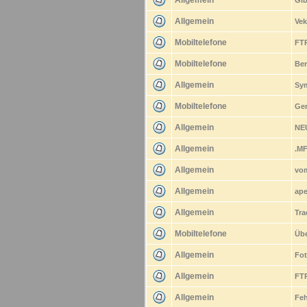
Allgemein
Gib
Allgemein
Vek
Mobiltelefone
FTP
Mobiltelefone
Ber
Allgemein
Sym
Mobiltelefone
Ger
Allgemein
NEU
Allgemein
.MF
Allgemein
vom
Allgemein
ap
Allgemein
Tra
Mobiltelefone
Übe
Allgemein
Fot
Allgemein
FTP
Allgemein
Fe