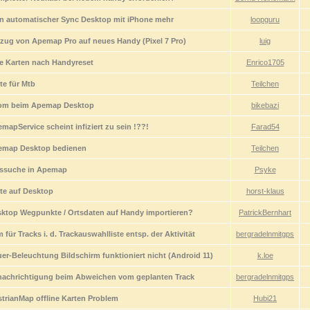
n automatischer Sync Desktop mit iPhone mehr
loopguru
ug von Apemap Pro auf neues Handy (Pixel 7 Pro)
luig
e Karten nach Handyreset
Enrico1705
te für Mtb
Teilchen
om beim Apemap Desktop
bikebazi
mapService scheint infiziert zu sein !??!
Farad54
emap Desktop bedienen
Teilchen
tssuche in Apemap
Psyke
te auf Desktop
horst-klaus
ktop Wegpunkte / Ortsdaten auf Handy importieren?
PatrickBernhart
 für Tracks i. d. Trackauswahlliste entsp. der Aktivität
bergradelnmitgps
er-Beleuchtung Bildschirm funktioniert nicht (Android 11)
k.loe
achrichtigung beim Abweichen vom geplanten Track
bergradelnmitgps
trianMap offline Karten Problem
Hubi21