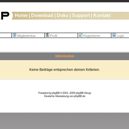
Home
|
Download
|
Doku
|
Support
|
Kontakt
Mitgliederliste
Profil
Registrieren
Login
Information
Keine Beiträge entsprechen deinen Kriterien.
Powered by
phpBB
© 2001, 2005 phpBB Group
Deutsche Übersetzung von
phpBB.de