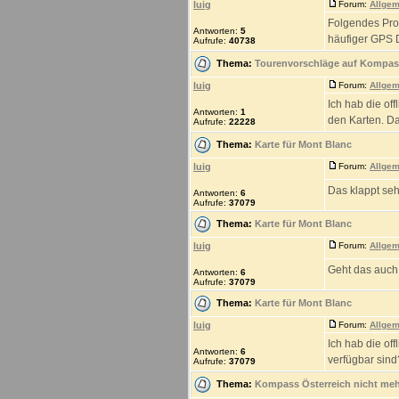
luig
Forum:
Allgem
Folgendes Pro
Antworten:
5
häufiger GPS D
Aufrufe:
40738
Thema:
Tourenvorschläge auf Kompas
luig
Forum:
Allgem
Ich hab die of
Antworten:
1
den Karten. Das
Aufrufe:
22228
Thema:
Karte für Mont Blanc
luig
Forum:
Allgem
Das klappt seh
Antworten:
6
Aufrufe:
37079
Thema:
Karte für Mont Blanc
luig
Forum:
Allgem
Geht das auch
Antworten:
6
Aufrufe:
37079
Thema:
Karte für Mont Blanc
luig
Forum:
Allgem
Ich hab die of
Antworten:
6
verfügbar sind
Aufrufe:
37079
Thema:
Kompass Österreich nicht meh