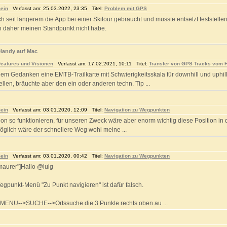
ein
Verfasst am: 25.03.2022, 23:35 Titel:
Problem mit GPS
ich seit längerem die App bei einer Skitour gebraucht und musste entsetzt feststell
ch daher meinen Standpunkt nicht habe.
Handy auf Mac
eatures und Visionen
Verfasst am: 17.02.2021, 10:11 Titel:
Transfer von GPS Tracks vom 
 dem Gedanken eine EMTB-Trailkarte mit Schwierigkeitsskala für downhill und uph
ellen, bräuchte aber den ein oder anderen techn. Tip ...
ein
Verfasst am: 03.01.2020, 12:09 Titel:
Navigation zu Wegpunkten
n so funktionieren, für unseren Zweck wäre aber enorm wichtig diese Position in d
 möglich wäre der schnellere Weg wohl meine ...
ein
Verfasst am: 03.01.2020, 00:42 Titel:
Navigation zu Wegpunkten
maurer"]Hallo @luig
gpunkt-Menü "Zu Punkt navigieren" ist dafür falsch.
 MENU-->SUCHE-->Ortssuche die 3 Punkte rechts oben au ...