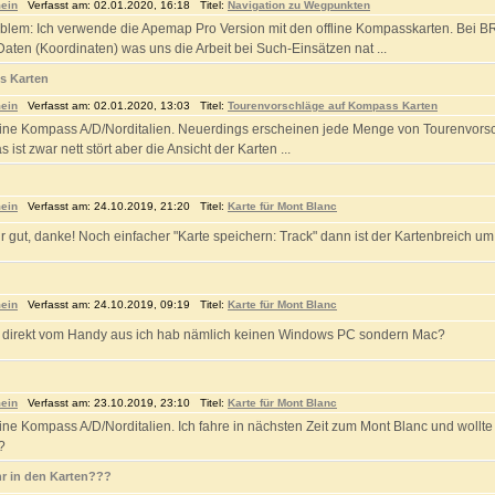
ein
Verfasst am: 02.01.2020, 16:18 Titel:
Navigation zu Wegpunkten
blem: Ich verwende die Apemap Pro Version mit den offline Kompasskarten. Bei
aten (Koordinaten) was uns die Arbeit bei Such-Einsätzen nat ...
s Karten
ein
Verfasst am: 02.01.2020, 13:03 Titel:
Tourenvorschläge auf Kompass Karten
fline Kompass A/D/Norditalien. Neuerdings erscheinen jede Menge von Tourenvorsc
 ist zwar nett stört aber die Ansicht der Karten ...
ein
Verfasst am: 24.10.2019, 21:20 Titel:
Karte für Mont Blanc
r gut, danke! Noch einfacher "Karte speichern: Track" dann ist der Kartenbreich um 
ein
Verfasst am: 24.10.2019, 09:19 Titel:
Karte für Mont Blanc
 direkt vom Handy aus ich hab nämlich keinen Windows PC sondern Mac?
ein
Verfasst am: 23.10.2019, 23:10 Titel:
Karte für Mont Blanc
fline Kompass A/D/Norditalien. Ich fahre in nächsten Zeit zum Mont Blanc und wollte
?
r in den Karten???