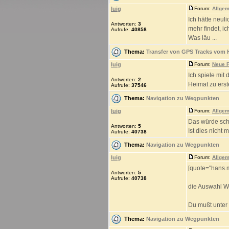
luig
Forum:
Allgem
Ich hätte neul
Antworten:
3
mehr findet, i
Aufrufe:
40858
Was läu ...
Thema:
Transfer von GPS Tracks vom 
luig
Forum:
Neue F
Ich spiele mit
Antworten:
2
Heimat zu erst
Aufrufe:
37546
Thema:
Navigation zu Wegpunkten
luig
Forum:
Allgem
Das würde scho
Antworten:
5
Ist dies nicht
Aufrufe:
40738
Thema:
Navigation zu Wegpunkten
luig
Forum:
Allgem
[quote="hans.
Antworten:
5
Aufrufe:
40738
die Auswahl We
Du mußt unter
Thema:
Navigation zu Wegpunkten