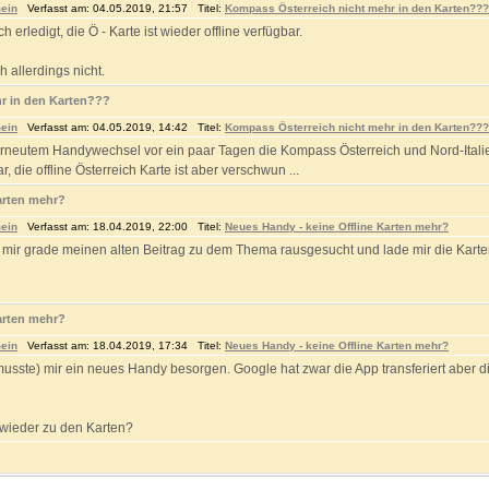
ein
Verfasst am: 04.05.2019, 21:57 Titel:
Kompass Österreich nicht mehr in den Karten???
h erledigt, die Ö - Karte ist wieder offline verfügbar.
 allerdings nicht.
r in den Karten???
ein
Verfasst am: 04.05.2019, 14:42 Titel:
Kompass Österreich nicht mehr in den Karten???
rneutem Handywechsel vor ein paar Tagen die Kompass Österreich und Nord-Italien 
ar, die offline Österreich Karte ist aber verschwun ...
arten mehr?
ein
Verfasst am: 18.04.2019, 22:00 Titel:
Neues Handy - keine Offline Karten mehr?
 mir grade meinen alten Beitrag zu dem Thema rausgesucht und lade mir die Karte
arten mehr?
ein
Verfasst am: 18.04.2019, 17:34 Titel:
Neues Handy - keine Offline Karten mehr?
musste) mir ein neues Handy besorgen. Google hat zwar die App transferiert aber d
wieder zu den Karten?