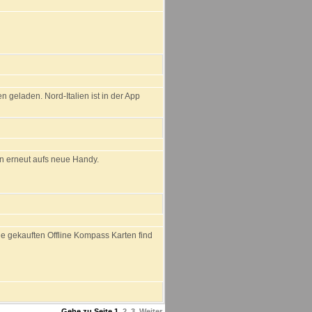
geladen. Nord-Italien ist in der App
n erneut aufs neue Handy.
ie gekauften Offline Kompass Karten find
Gehe zu Seite
1
,
2
,
3
Weiter