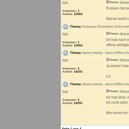
luig
Forum:
Allgem
Problem hat sic
Antworten:
1
Aufrufe:
22062
Warum weiß ich
Thema:
Kompass Österreich nicht meh
luig
Forum:
Allgem
Ich hab nach e
Antworten:
1
offline verfügb
Aufrufe:
22062
Thema:
Neues Handy - keine Offline K
luig
Forum:
Allgem
Ja danke! Hab
Antworten:
2
Aufrufe:
24291
LG
Thema:
Neues Handy - keine Offline K
luig
Forum:
Allgem
Ich hab (bzw. 
Antworten:
2
ich nicht mehr.
Aufrufe:
24291
Wie komm ich 
Seite
1
von
3