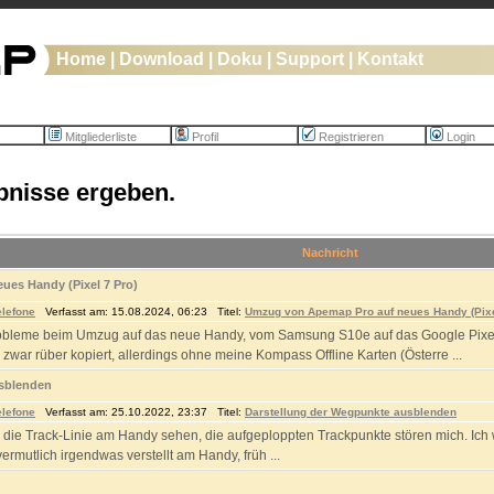
Home
|
Download
|
Doku
|
Support
|
Kontakt
Mitgliederliste
Profil
Registrieren
Login
bnisse ergeben.
Nachricht
es Handy (Pixel 7 Pro)
elefone
Verfasst am: 15.08.2024, 06:23 Titel:
Umzug von Apemap Pro auf neues Handy (Pixe
obleme beim Umzug auf das neue Handy, vom Samsung S10e auf das Google Pixel 
zwar rüber kopiert, allerdings ohne meine Kompass Offline Karten (Österre ...
usblenden
elefone
Verfasst am: 25.10.2022, 23:37 Titel:
Darstellung der Wegpunkte ausblenden
 die Track-Linie am Handy sehen, die aufgeploppten Trackpunkte stören mich. Ich we
ermutlich irgendwas verstellt am Handy, früh ...