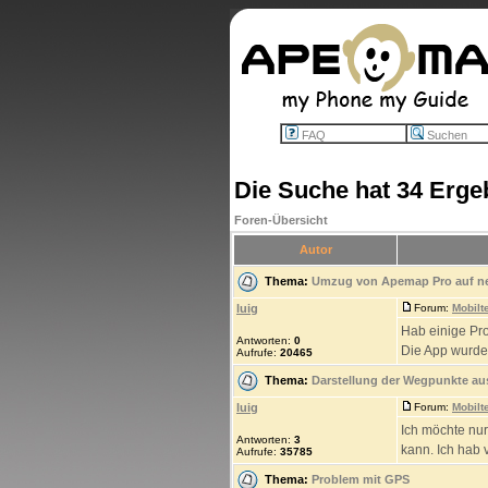
FAQ
Suchen
Die Suche hat 34 Erge
Foren-Übersicht
Autor
Thema:
Umzug von Apemap Pro auf neu
luig
Forum:
Mobilt
Hab einige Pr
Antworten:
0
Die App wurde 
Aufrufe:
20465
Thema:
Darstellung der Wegpunkte a
luig
Forum:
Mobilt
Ich möchte nur
Antworten:
3
kann. Ich hab v
Aufrufe:
35785
Thema:
Problem mit GPS