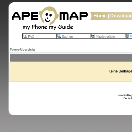
Home
|
Downloa
FAQ
Suchen
Mitgliederliste
Pr
Foren-Übersicht
Keine Beiträge
Powered by
Deutsc