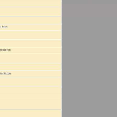
d ipad
kopieren
kopieren