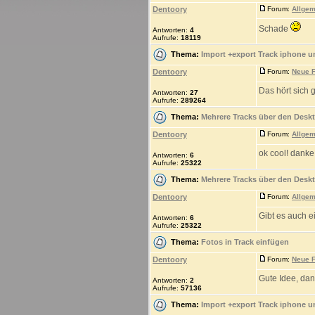
Dentoory
Forum:
Allgem
Schade
Antworten:
4
Aufrufe:
18119
Thema:
Import +export Track iphone u
Dentoory
Forum:
Neue F
Das hört sich g
Antworten:
27
Aufrufe:
289264
Thema:
Mehrere Tracks über den Deskt
Dentoory
Forum:
Allgem
ok cool! danke 
Antworten:
6
Aufrufe:
25322
Thema:
Mehrere Tracks über den Deskt
Dentoory
Forum:
Allgem
Gibt es auch 
Antworten:
6
Aufrufe:
25322
Thema:
Fotos in Track einfügen
Dentoory
Forum:
Neue F
Gute Idee, dan
Antworten:
2
Aufrufe:
57136
Thema:
Import +export Track iphone u