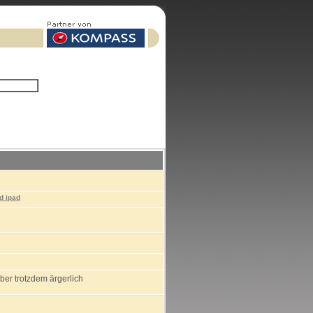
d ipad
aber trotzdem ärgerlich