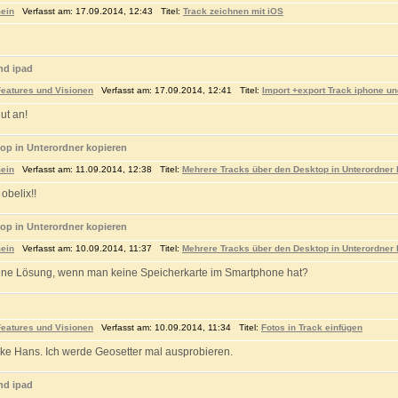
ein
Verfasst am: 17.09.2014, 12:43 Titel:
Track zeichnen mit iOS
nd ipad
eatures und Visionen
Verfasst am: 17.09.2014, 12:41 Titel:
Import +export Track iphone un
ut an!
op in Unterordner kopieren
ein
Verfasst am: 11.09.2014, 12:38 Titel:
Mehrere Tracks über den Desktop in Unterordner 
obelix!!
op in Unterordner kopieren
ein
Verfasst am: 10.09.2014, 11:37 Titel:
Mehrere Tracks über den Desktop in Unterordner 
eine Lösung, wenn man keine Speicherkarte im Smartphone hat?
eatures und Visionen
Verfasst am: 10.09.2014, 11:34 Titel:
Fotos in Track einfügen
ke Hans. Ich werde Geosetter mal ausprobieren.
nd ipad