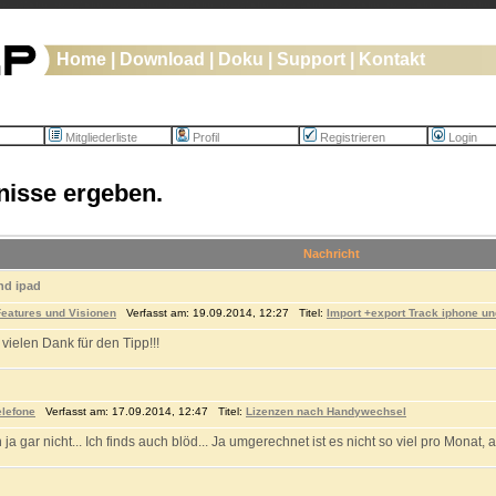
Home
|
Download
|
Doku
|
Support
|
Kontakt
Mitgliederliste
Profil
Registrieren
Login
nisse ergeben.
Nachricht
nd ipad
eatures und Visionen
Verfasst am: 19.09.2014, 12:27 Titel:
Import +export Track iphone un
 vielen Dank für den Tipp!!!
elefone
Verfasst am: 17.09.2014, 12:47 Titel:
Lizenzen nach Handywechsel
ja gar nicht... Ich finds auch blöd... Ja umgerechnet ist es nicht so viel pro Monat, 