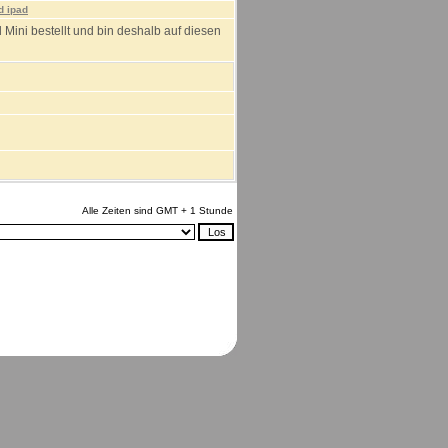
d ipad
 Mini bestellt und bin deshalb auf diesen
Alle Zeiten sind GMT + 1 Stunde