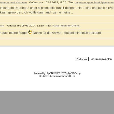
eatures und Visionen
Verfasst am: 10.09.2014, 11:30 Titel:
Import +export Track iphone un
ch langem Überlegen unter http://mobile.1und1.de/ipad-mini-retina endlich ein iPad
ksam geworden. Ich wollte dann auch gerne meine ...
ein
Verfasst am: 09.09.2014, 12:15 Titel:
Karte laden für Offline
r auch meine Frage!
Danke für die Antwort. Hat bei mir gleich geklappt.
Gehe zu:
Powered by
phpBB
© 2001, 2005 phpBB Group
Deutsche Übersetzung von
phpBB.de