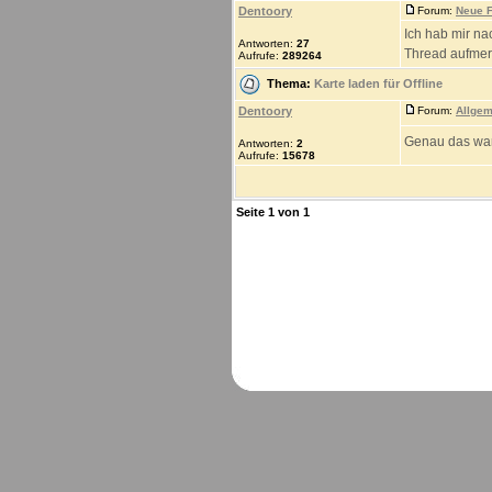
Dentoory
Forum:
Neue F
Ich hab mir na
Antworten:
27
Thread aufmer
Aufrufe:
289264
Thema:
Karte laden für Offline
Dentoory
Forum:
Allgem
Genau das wa
Antworten:
2
Aufrufe:
15678
Seite
1
von
1