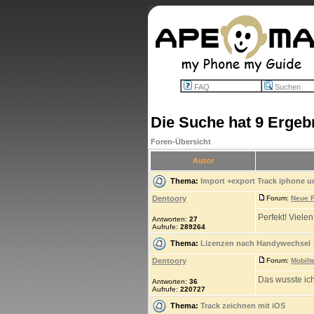
FAQ
Suchen
Die Suche hat 9 Ergeb
Foren-Übersicht
Autor
Thema:
Import +export Track iphone u
Dentoory
Forum:
Neue F
Perfekt! Vielen
Antworten:
27
Aufrufe:
289264
Thema:
Lizenzen nach Handywechsel
Dentoory
Forum:
Mobilt
Das wusste ich 
Antworten:
36
Aufrufe:
220727
Thema:
Track zeichnen mit iOS