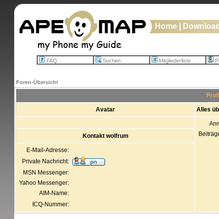
Home
|
Downloa
FAQ
Suchen
Mitgliederliste
Pr
Foren-Übersicht
Prof
Avatar
Alles ü
An
Beiträg
Kontakt wolfrum
E-Mail-Adresse:
Private Nachricht:
MSN Messenger:
Yahoo Messenger:
AIM-Name:
ICQ-Nummer: