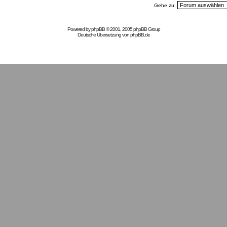
Gehe zu:
Powered by
phpBB
© 2001, 2005 phpBB Group
Deutsche Übersetzung von
phpBB.de