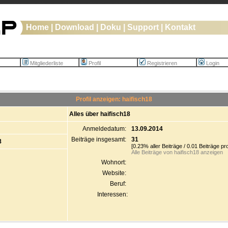
Home
|
Download
|
Doku
|
Support
|
Kontakt
Mitgliederliste
Profil
Registrieren
Login
Profil anzeigen: haifisch18
Alles über haifisch18
Anmeldedatum:
13.09.2014
Beiträge insgesamt:
31
8
[0.23% aller Beiträge / 0.01 Beiträge pr
Alle Beiträge von haifisch18 anzeigen
Wohnort:
Website:
Beruf:
Interessen: