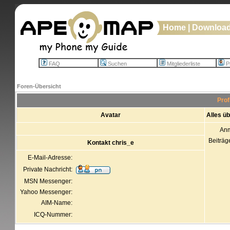
Home
|
Downloa
FAQ
Suchen
Mitgliederliste
Pr
Foren-Übersicht
Prof
Avatar
Alles ü
An
Beiträg
Kontakt chris_e
E-Mail-Adresse:
Private Nachricht:
MSN Messenger:
Yahoo Messenger:
AIM-Name:
ICQ-Nummer: