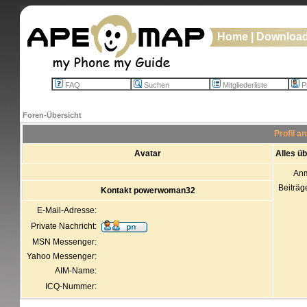
Home
|
Downloa
FAQ
Suchen
Mitgliederliste
Pr
Foren-Übersicht
Profil 
Avatar
Alles ü
An
Beiträg
Kontakt powerwoman32
E-Mail-Adresse:
Private Nachricht:
MSN Messenger:
Yahoo Messenger:
AIM-Name:
ICQ-Nummer: