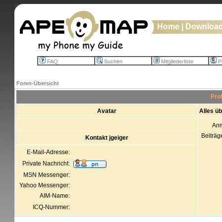
Home
|
Downloa
FAQ
Suchen
Mitgliederliste
Pr
Foren-Übersicht
Prof
Avatar
Alles üb
An
Beiträg
Kontakt jgeiger
E-Mail-Adresse:
Private Nachricht:
MSN Messenger:
Yahoo Messenger:
AIM-Name:
ICQ-Nummer: