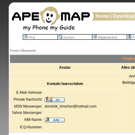
Home
|
Downloa
FAQ
Suchen
Mitgliederliste
Pr
Foren-Übersicht
Profil
Avatar
Alles ü
An
Beiträg
Kontakt hoerschdom
E-Mail-Adresse:
Private Nachricht:
MSN Messenger:
dominik_hirscher@hotmail.com
Yahoo Messenger:
AIM-Name:
ICQ-Nummer: