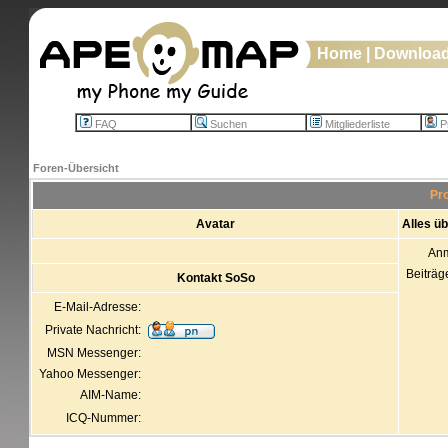
Home
|
Downloa
FAQ
Suchen
Mitgliederliste
Pr
Foren-Übersicht
Pro
Avatar
Alles ü
An
Beiträg
Kontakt SoSo
E-Mail-Adresse:
Private Nachricht:
MSN Messenger:
Yahoo Messenger:
AIM-Name:
ICQ-Nummer: