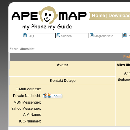
Home
|
Downloa
FAQ
Suchen
Mitgliederliste
Pr
Foren-Übersicht
Prof
Avatar
Alles ü
An
Beiträg
Kontakt Delago
E-Mail-Adresse:
Private Nachricht:
MSN Messenger:
Yahoo Messenger:
AIM-Name:
ICQ-Nummer: