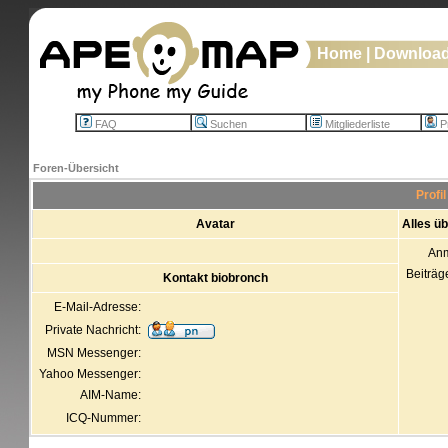
Home
|
Downloa
FAQ
Suchen
Mitgliederliste
Pr
Foren-Übersicht
Profi
Avatar
Alles ü
An
Beiträg
Kontakt biobronch
E-Mail-Adresse:
Private Nachricht:
MSN Messenger:
Yahoo Messenger:
AIM-Name:
ICQ-Nummer: