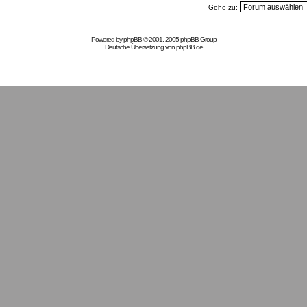
Gehe zu:
Powered by
phpBB
© 2001, 2005 phpBB Group
Deutsche Übersetzung von
phpBB.de