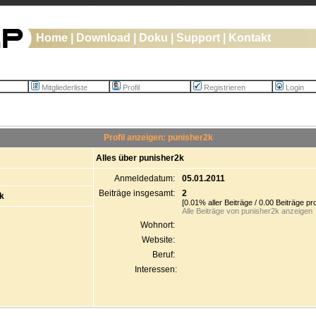
Home
|
Download
|
Doku
|
Support
|
Kontakt
Mitgliederliste
Profil
Registrieren
Login
Profil anzeigen: punisher2k
Alles über punisher2k
Anmeldedatum:
05.01.2011
Beiträge insgesamt:
2
k
[0.01% aller Beiträge / 0.00 Beiträge pr
Alle Beiträge von punisher2k anzeigen
Wohnort:
Website:
Beruf:
Interessen: