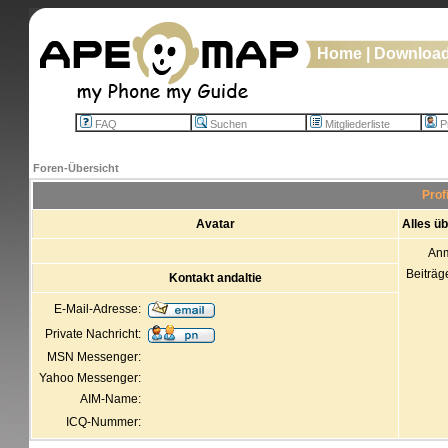
Home
|
Downloa
FAQ
Suchen
Mitgliederliste
Pr
Foren-Übersicht
Prof
Avatar
Alles üb
An
Beiträg
Kontakt andaltie
E-Mail-Adresse:
Private Nachricht:
MSN Messenger:
Yahoo Messenger:
AIM-Name:
ICQ-Nummer: