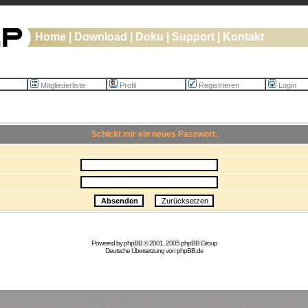
Home
|
Download
|
Doku
|
Support
|
Kontakt
Mitgliederliste
Profil
Registrieren
Login
Schickt mir ein neues Passwort.
Powered by
phpBB
© 2001, 2005 phpBB Group
Deutsche Übersetzung von
phpBB.de