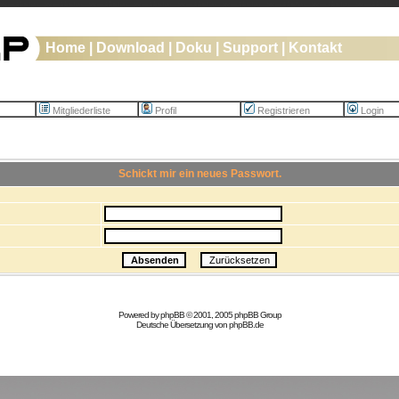
Home
|
Download
|
Doku
|
Support
|
Kontakt
Mitgliederliste
Profil
Registrieren
Login
Schickt mir ein neues Passwort.
Powered by
phpBB
© 2001, 2005 phpBB Group
Deutsche Übersetzung von
phpBB.de