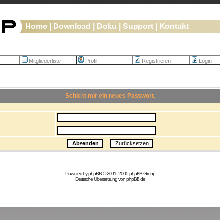
Home
|
Download
|
Doku
|
Support
|
Kontakt
Mitgliederliste
Profil
Registrieren
Login
Schickt mir ein neues Passwort.
Powered by
phpBB
© 2001, 2005 phpBB Group
Deutsche Übersetzung von
phpBB.de