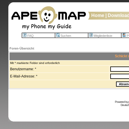
Home
|
Downloa
FAQ
Suchen
Mitgliederliste
Pr
Foren-Übersicht
Schickt 
Mit * markierte Felder sind erforderlich
Benutzername: *
E-Mail-Adresse: *
Powered by
Deutsc