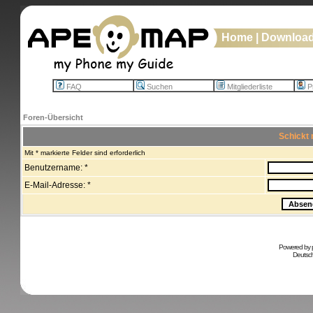
Home
|
Downloa
FAQ
Suchen
Mitgliederliste
Pr
Foren-Übersicht
Schickt 
Mit * markierte Felder sind erforderlich
Benutzername: *
E-Mail-Adresse: *
Powered by
Deutsc