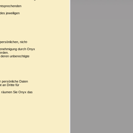
 entsprechenden
des jeweiligen
persönlichen, nicht-
r Genehmigung durch Onyx
werden.
deren unberechtigte
er persönliche Daten
 an Dritte für
t, räumen Sie Onyx das