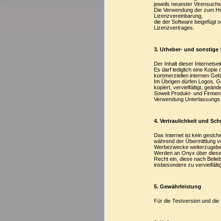
jeweils neuester Virensuchs
Die Verwendung der zum Her
Lizenzvereinbarung,
die der Software beigefügt o
Lizenzvertrages.
3. Urheber- und sonstige
Der Inhalt dieser Internetsei
Es darf lediglich eine Kopie
kommerziellen internen Ge
Im Übrigen dürfen Logos, Gr
kopiert, vervielfältigt, geä
Soweit Produkt- und Firme
Verwendung Unterlassungs-
4. Vertraulichkeit und Sc
Das Internet ist kein gesic
während der Übermittlung von
Werbezwecke weiterzugebe
Werden an Onyx über diese 
Recht ein, diese nach Belie
insbesondere zu vervielfält
5. Gewährleistung
Für die Testversion und die