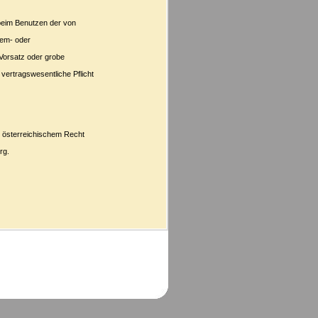
 beim Benutzen der von
tem- oder
t Vorsatz oder grobe
vertragswesentliche Pflicht
m österreichischem Recht
rg.