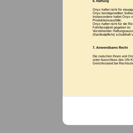
6. Haftung
Onyx haftet nicht für etwai
Onyx bereitgestellten Softw
Insbesondere haftet Onyx n
Produktionsausfälle.
Onyx haftet nicht für die Ri
Fahrlässigkeit gegeben ist.
Vorstehender Haftungsaussch
(Kardinalpflicht) schuldhaft 
7. Anwendbares Recht
Die zwischen Ihnen und Ony
unter Ausschluss des UN-K
Gerichtsstand bei Rechtsstre