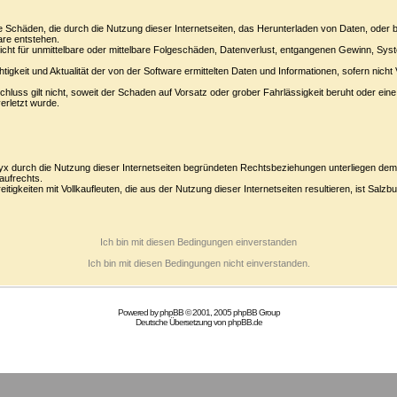
ge Schäden, die durch die Nutzung dieser Internetseiten, das Herunterladen von Daten, oder
are entstehen.
icht für unmittelbare oder mittelbare Folgeschäden, Datenverlust, entgangenen Gewinn, Sys
chtigkeit und Aktualität der von der Software ermittelten Daten und Informationen, sofern nich
luss gilt nicht, soweit der Schaden auf Vorsatz oder grober Fahrlässigkeit beruht oder eine 
verletzt wurde.
x durch die Nutzung dieser Internetseiten begründeten Rechtsbeziehungen unterliegen de
aufrechts.
itigkeiten mit Vollkaufleuten, die aus der Nutzung dieser Internetseiten resultieren, ist Salzbu
Ich bin mit diesen Bedingungen einverstanden
Ich bin mit diesen Bedingungen nicht einverstanden.
Powered by
phpBB
© 2001, 2005 phpBB Group
Deutsche Übersetzung von
phpBB.de