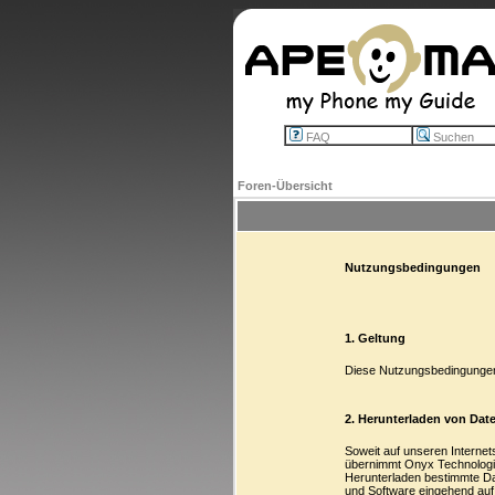
FAQ
Suchen
Foren-Übersicht
Nutzungsbedingungen
1. Geltung
Diese Nutzungsbedingungen 
2. Herunterladen von Dat
Soweit auf unseren Internet
übernimmt Onyx Technologie
Herunterladen bestimmte D
und Software eingehend auf