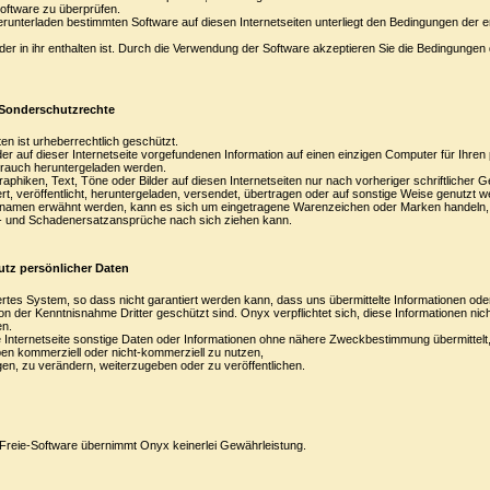
oftware zu überprüfen.
unterladen bestimmten Software auf diesen Internetseiten unterliegt den Bedingungen der
der in ihr enthalten ist. Durch die Verwendung der Software akzeptieren Sie die Bedingungen 
 Sonderschutzrechte
ten ist urheberrechtlich geschützt.
 der auf dieser Internetseite vorgefundenen Information auf einen einzigen Computer für Ihren 
brauch heruntergeladen werden.
aphiken, Text, Töne oder Bilder auf diesen Internetseiten nur nach vorheriger schriftliche
ndert, veröffentlicht, heruntergeladen, versendet, übertragen oder auf sonstige Weise genutzt 
nnamen erwähnt werden, kann es sich um eingetragene Warenzeichen oder Marken handeln, 
 und Schadenersatzansprüche nach sich ziehen kann.
hutz persönlicher Daten
hertes System, so dass nicht garantiert werden kann, dass uns übermittelte Informationen od
 der Kenntnisnahme Dritter geschützt sind. Onyx verpflichtet sich, diese Informationen nicht
n.
Internetseite sonstige Daten oder Informationen ohne nähere Zweckbestimmung übermittel
ben kommerziell oder nicht-kommerziell zu nutzen,
igen, zu verändern, weiterzugeben oder zu veröffentlichen.
 Freie-Software übernimmt Onyx keinerlei Gewährleistung.