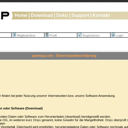
Home
|
Download
|
Doku
|
Support
|
Kontakt
Mitgliederliste
Profil
Registrieren
Login
apemap.com - Einverständniserklärung
finden bei jeder Nutzung unserer Internetseiten bzw. unsere Software Anwendung.
en oder Software (Download)
seiten Daten oder Software zum Herunterladen (download) bereitgestellt werden,
 OG, im weiteren kurz Onyx genannt, keine Gewähr für die Mangelfreiheit. Onyx überprüft
aten
 Virenbefall. Gleichwohl wird empfohlen, heruntergeladene Daten oder Software nochmals au