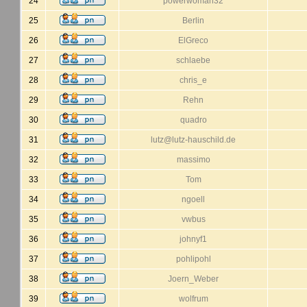
24
powerwoman32
25
Berlin
26
ElGreco
27
schlaebe
28
chris_e
29
Rehn
30
quadro
31
lutz@lutz-hauschild.de
32
massimo
33
Tom
34
ngoell
35
vwbus
36
johnyf1
37
pohlipohl
38
Joern_Weber
39
wolfrum