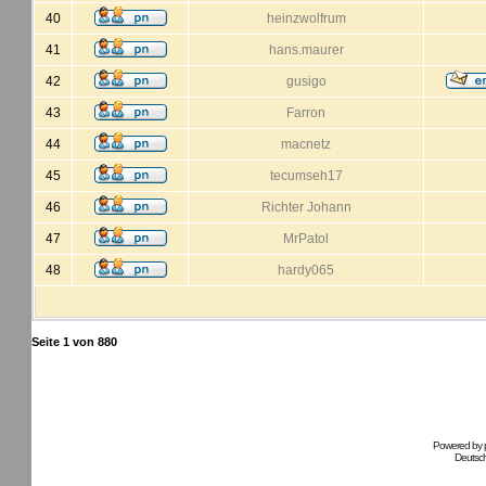
40
heinzwolfrum
41
hans.maurer
42
gusigo
43
Farron
44
macnetz
45
tecumseh17
46
Richter Johann
47
MrPatol
48
hardy065
Seite
1
von
880
Powered by
Deutsc