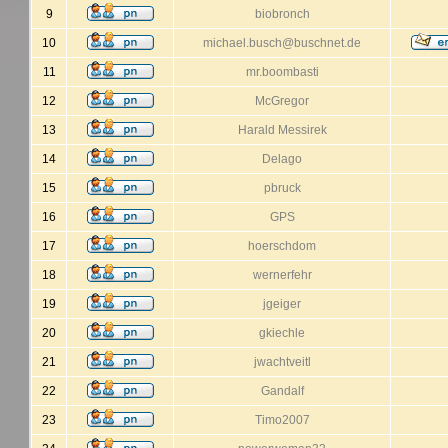
9
biobronch
10
michael.busch@buschnet.de
11
mr.boombasti
12
McGregor
13
Harald Messirek
14
Delago
15
pbruck
16
GPS
17
hoerschdom
18
wernerfehr
19
jgeiger
20
gkiechle
21
jwachtveitl
22
Gandalf
23
Timo2007