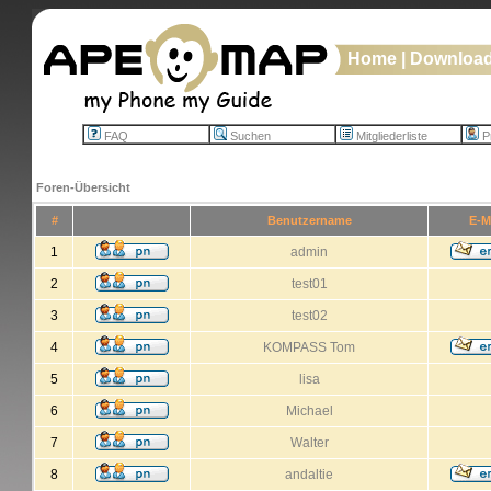
Home
|
Downloa
FAQ
Suchen
Mitgliederliste
Pr
Foren-Übersicht
#
Benutzername
E-M
1
admin
2
test01
3
test02
4
KOMPASS Tom
5
lisa
6
Michael
7
Walter
8
andaltie