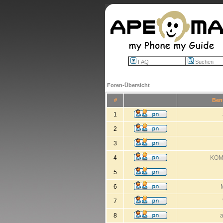
FAQ
Suchen
Foren-Übersicht
#
Ben
1
2
3
4
KOM
5
6
7
8
a