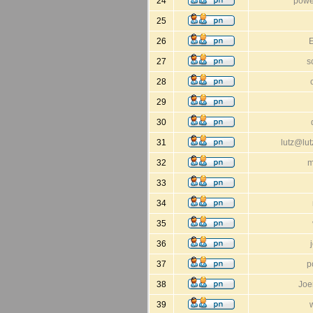
24
pow
25
26
27
s
28
29
30
31
lutz@lut
32
m
33
34
35
36
37
p
38
Joe
39