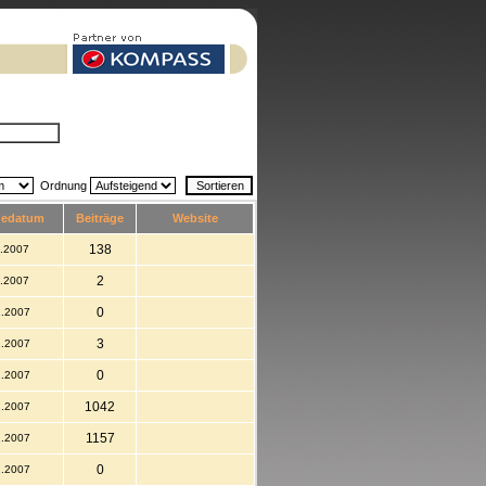
Ordnung
dedatum
Beiträge
Website
138
1.2007
2
1.2007
0
2.2007
3
2.2007
0
2.2007
1042
2.2007
1157
2.2007
0
2.2007