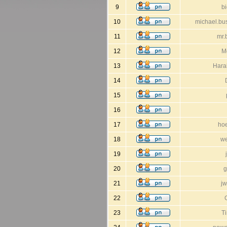
9
b
10
michael.b
11
mr.
12
M
13
Hara
14
15
16
17
ho
18
we
19
20
g
21
jw
22
23
T