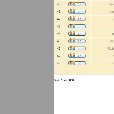
40
hei
41
ha
42
43
44
m
45
te
46
Rich
47
48
h
Seite
1
von
880