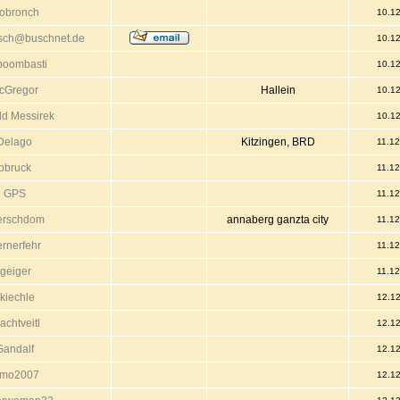
iobronch
10.1
usch@buschnet.de
10.1
boombasti
10.1
cGregor
Hallein
10.1
ld Messirek
10.1
Delago
Kitzingen, BRD
11.1
pbruck
11.1
GPS
11.1
erschdom
annaberg ganzta city
11.1
rnerfehr
11.1
jgeiger
11.1
kiechle
12.1
achtveitl
12.1
Gandalf
12.1
imo2007
12.1