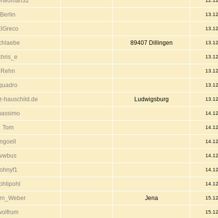
erwoman32
12.1
Berlin
13.1
ElGreco
13.1
chlaebe
89407 Dillingen
13.1
chris_e
13.1
Rehn
13.1
quadro
13.1
z-hauschild.de
Ludwigsburg
13.1
assimo
14.1
Tom
14.1
ngoell
14.1
vwbus
14.1
johnyf1
14.1
ohlipohl
14.1
rn_Weber
Jena
15.1
wolfrum
15.1