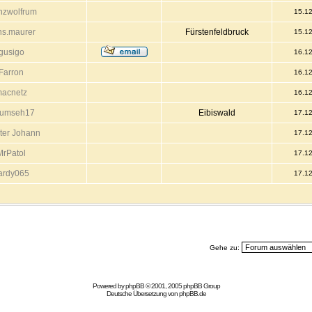
nzwolfrum
15.1
ns.maurer
Fürstenfeldbruck
15.1
gusigo
16.1
Farron
16.1
acnetz
16.1
cumseh17
Eibiswald
17.1
ter Johann
17.1
MrPatol
17.1
ardy065
17.1
Gehe zu:
Powered by
phpBB
© 2001, 2005 phpBB Group
Deutsche Übersetzung von
phpBB.de