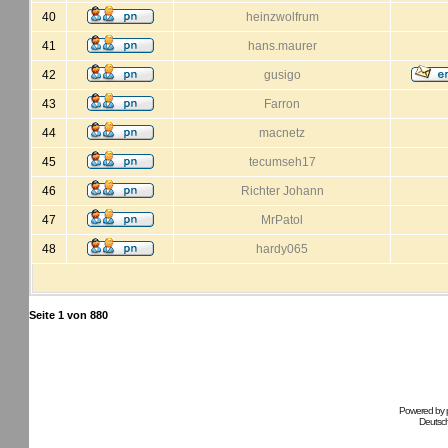
40
heinzwolfrum
41
hans.maurer
42
gusigo
43
Farron
44
macnetz
45
tecumseh17
46
Richter Johann
47
MrPatol
48
hardy065
Seite
1
von
880
Powered by
Deutsc