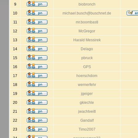
9
biobronch
10
michael.busch@buschnet.de
11
mr.boombasti
12
McGregor
13
Harald Messirek
14
Delago
15
pbruck
16
GPS
17
hoerschdom
18
wernerfehr
19
jgeiger
20
gkiechle
21
jwachtveitl
22
Gandalf
23
Timo2007