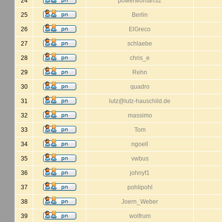
24
powerwoman32
25
Berlin
26
ElGreco
27
schlaebe
28
chris_e
29
Rehn
30
quadro
31
lutz@lutz-hauschild.de
32
massimo
33
Tom
34
ngoell
35
vwbus
36
johnyf1
37
pohlipohl
38
Joern_Weber
39
wolfrum