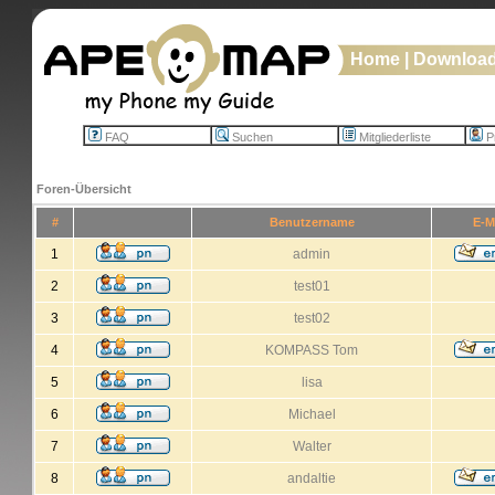
Home
|
Downloa
FAQ
Suchen
Mitgliederliste
Pr
Foren-Übersicht
#
Benutzername
E-M
1
admin
2
test01
3
test02
4
KOMPASS Tom
5
lisa
6
Michael
7
Walter
8
andaltie