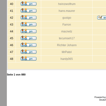
40
heinzwolfrum
41
hans.maurer
42
gusigo
43
Farron
44
macnetz
45
tecumseh17
46
Richter Johann
47
MrPatol
48
hardy065
Seite
1
von
880
Powered by
Deutsc