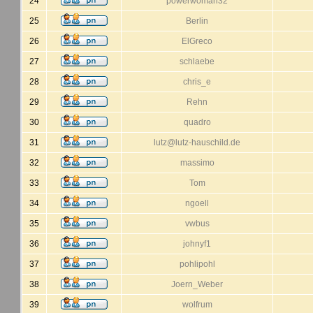
24
powerwoman32
25
Berlin
26
ElGreco
27
schlaebe
28
chris_e
29
Rehn
30
quadro
31
lutz@lutz-hauschild.de
32
massimo
33
Tom
34
ngoell
35
vwbus
36
johnyf1
37
pohlipohl
38
Joern_Weber
39
wolfrum