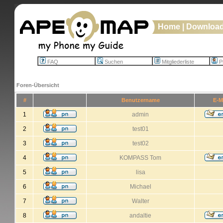
Home
|
Downloa
FAQ
Suchen
Mitgliederliste
Pr
Foren-Übersicht
#
Benutzername
E-M
1
admin
2
test01
3
test02
4
KOMPASS Tom
5
lisa
6
Michael
7
Walter
8
andaltie