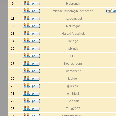
9
biobronch
10
michael.busch@buschnet.de
11
mr.boombasti
12
McGregor
13
Harald Messirek
14
Delago
15
pbruck
16
GPS
17
hoerschdom
18
wernerfehr
19
jgeiger
20
gkiechle
21
jwachtveitl
22
Gandalf
23
Timo2007