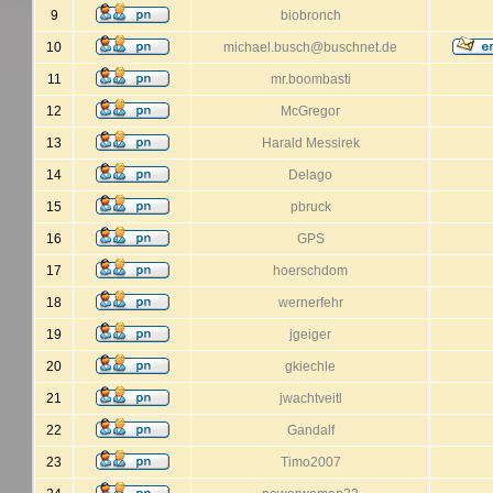
9
biobronch
10
michael.busch@buschnet.de
11
mr.boombasti
12
McGregor
13
Harald Messirek
14
Delago
15
pbruck
16
GPS
17
hoerschdom
18
wernerfehr
19
jgeiger
20
gkiechle
21
jwachtveitl
22
Gandalf
23
Timo2007