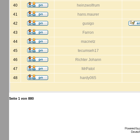
40
heinzwolfrum
41
hans.maurer
42
gusigo
43
Farron
44
macnetz
45
tecumseh17
46
Richter Johann
47
MrPatol
48
hardy065
Seite
1
von
880
Powered by
Deutsc