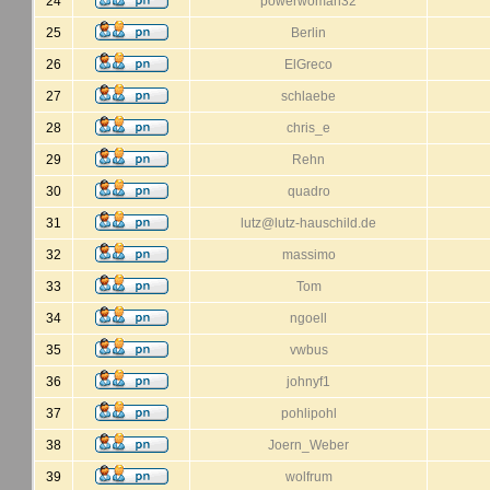
24
powerwoman32
25
Berlin
26
ElGreco
27
schlaebe
28
chris_e
29
Rehn
30
quadro
31
lutz@lutz-hauschild.de
32
massimo
33
Tom
34
ngoell
35
vwbus
36
johnyf1
37
pohlipohl
38
Joern_Weber
39
wolfrum