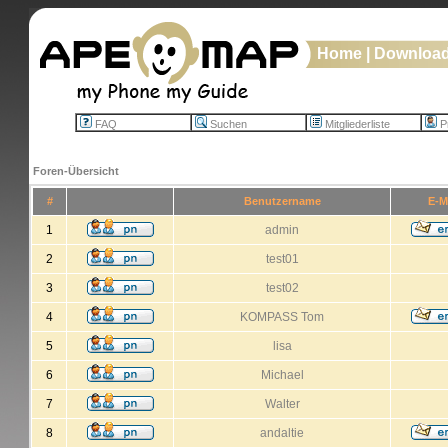
Home
|
Downloa
FAQ
Suchen
Mitgliederliste
Pr
Foren-Übersicht
#
Benutzername
E-M
1
admin
2
test01
3
test02
4
KOMPASS Tom
5
lisa
6
Michael
7
Walter
8
andaltie