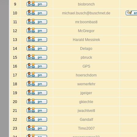
9
biobronch
10
michael.busch@buschnet.de
11
mr.boombasti
12
McGregor
13
Harald Messirek
14
Delago
15
pbruck
16
GPS
17
hoerschdom
18
wernerfehr
19
jgeiger
20
gkiechle
21
jwachtveitl
22
Gandalf
23
Timo2007