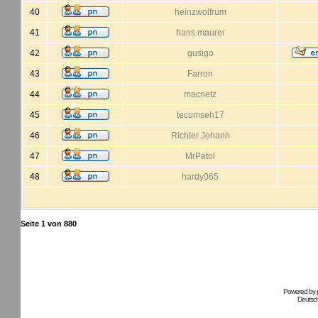
40
heinzwolfrum
41
hans.maurer
42
gusigo
43
Farron
44
macnetz
45
tecumseh17
46
Richter Johann
47
MrPatol
48
hardy065
Seite
1
von
880
Powered by
Deutsc