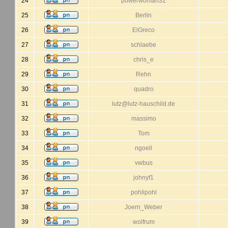
24
powerwoman32
25
Berlin
26
ElGreco
27
schlaebe
28
chris_e
29
Rehn
30
quadro
31
lutz@lutz-hauschild.de
32
massimo
33
Tom
34
ngoell
35
vwbus
36
johnyf1
37
pohlipohl
38
Joern_Weber
39
wolfrum