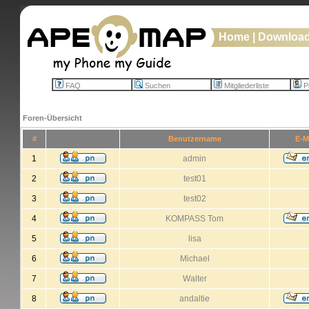
Home
|
Downloa
FAQ
Suchen
Mitgliederliste
Pr
Foren-Übersicht
#
Benutzername
E-M
1
admin
2
test01
3
test02
4
KOMPASS Tom
5
lisa
6
Michael
7
Walter
8
andaltie