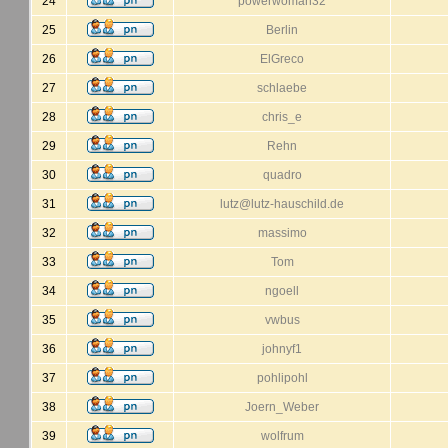
24
powerwoman32
25
Berlin
26
ElGreco
27
schlaebe
28
chris_e
29
Rehn
30
quadro
31
lutz@lutz-hauschild.de
32
massimo
33
Tom
34
ngoell
35
vwbus
36
johnyf1
37
pohlipohl
38
Joern_Weber
39
wolfrum