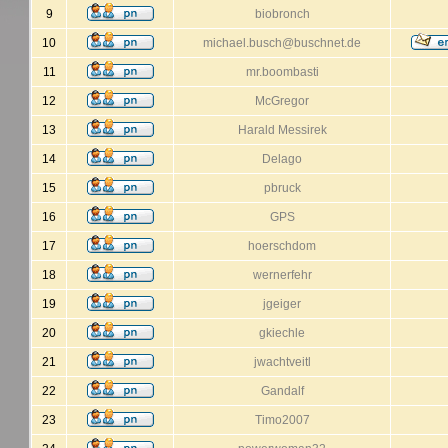
9
biobronch
10
michael.busch@buschnet.de
11
mr.boombasti
12
McGregor
13
Harald Messirek
14
Delago
15
pbruck
16
GPS
17
hoerschdom
18
wernerfehr
19
jgeiger
20
gkiechle
21
jwachtveitl
22
Gandalf
23
Timo2007