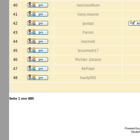
40
heinzwolfrum
41
hans.maurer
42
gusigo
43
Farron
44
macnetz
45
tecumseh17
46
Richter Johann
47
MrPatol
48
hardy065
Seite
1
von
880
Powered by
Deutsc