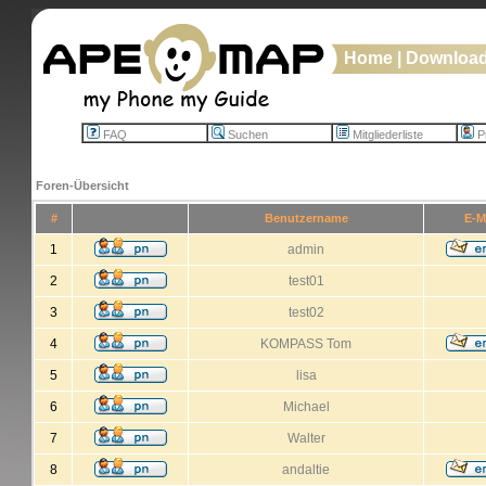
Home
|
Downloa
FAQ
Suchen
Mitgliederliste
Pr
Foren-Übersicht
#
Benutzername
E-M
1
admin
2
test01
3
test02
4
KOMPASS Tom
5
lisa
6
Michael
7
Walter
8
andaltie