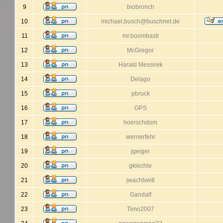
9
biobronch
10
michael.busch@buschnet.de
11
mr.boombasti
12
McGregor
13
Harald Messirek
14
Delago
15
pbruck
16
GPS
17
hoerschdom
18
wernerfehr
19
jgeiger
20
gkiechle
21
jwachtveitl
22
Gandalf
23
Timo2007