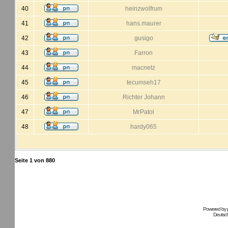
40
heinzwolfrum
41
hans.maurer
42
gusigo
43
Farron
44
macnetz
45
tecumseh17
46
Richter Johann
47
MrPatol
48
hardy065
Seite
1
von
880
Powered by
Deutsc