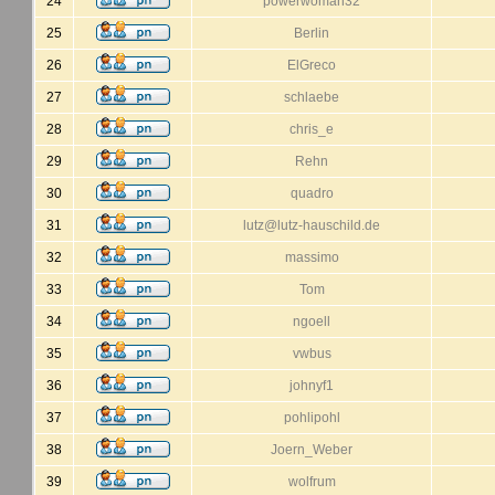
24
powerwoman32
25
Berlin
26
ElGreco
27
schlaebe
28
chris_e
29
Rehn
30
quadro
31
lutz@lutz-hauschild.de
32
massimo
33
Tom
34
ngoell
35
vwbus
36
johnyf1
37
pohlipohl
38
Joern_Weber
39
wolfrum