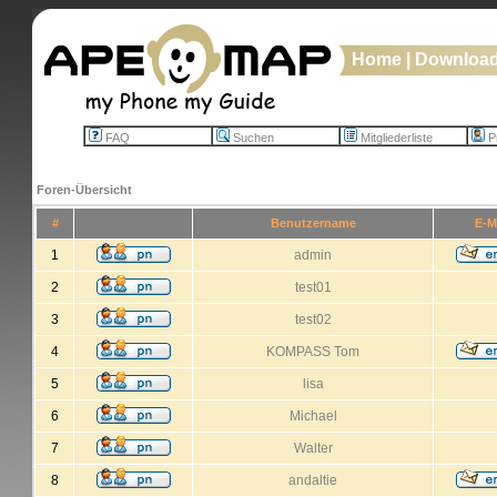
Home
|
Downloa
FAQ
Suchen
Mitgliederliste
Pr
Foren-Übersicht
#
Benutzername
E-M
1
admin
2
test01
3
test02
4
KOMPASS Tom
5
lisa
6
Michael
7
Walter
8
andaltie