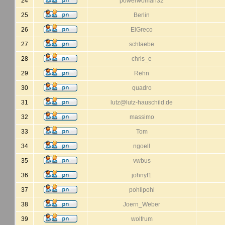
24
powerwoman32
25
Berlin
26
ElGreco
27
schlaebe
28
chris_e
29
Rehn
30
quadro
31
lutz@lutz-hauschild.de
32
massimo
33
Tom
34
ngoell
35
vwbus
36
johnyf1
37
pohlipohl
38
Joern_Weber
39
wolfrum