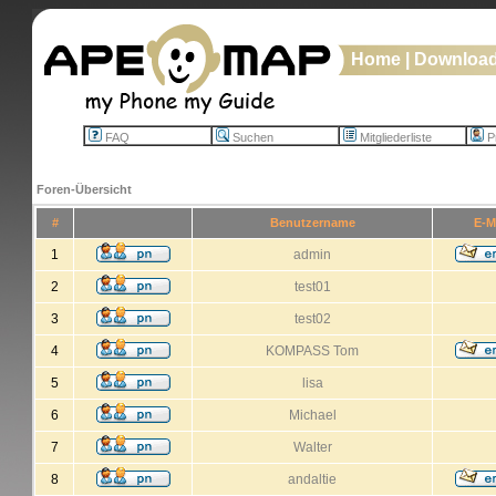
Home
|
Downloa
FAQ
Suchen
Mitgliederliste
Pr
Foren-Übersicht
#
Benutzername
E-M
1
admin
2
test01
3
test02
4
KOMPASS Tom
5
lisa
6
Michael
7
Walter
8
andaltie