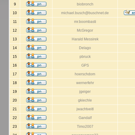
9
biobronch
10
michael.busch@buschnet.de
11
mr.boombasti
12
McGregor
13
Harald Messirek
14
Delago
15
pbruck
16
GPS
17
hoerschdom
18
wernerfehr
19
jgeiger
20
gkiechle
21
jwachtveitl
22
Gandalf
23
Timo2007