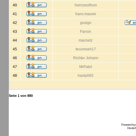
40
heinzwolfrum
41
hans.maurer
42
gusigo
43
Farron
44
macnetz
45
tecumseh17
46
Richter Johann
47
MrPatol
48
hardy065
Seite
1
von
880
Powered by
Deutsc