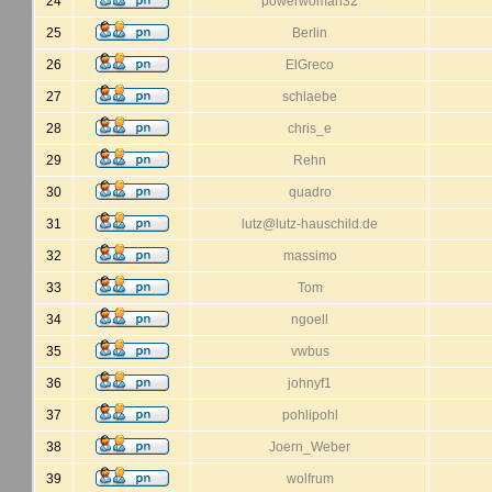
24
powerwoman32
25
Berlin
26
ElGreco
27
schlaebe
28
chris_e
29
Rehn
30
quadro
31
lutz@lutz-hauschild.de
32
massimo
33
Tom
34
ngoell
35
vwbus
36
johnyf1
37
pohlipohl
38
Joern_Weber
39
wolfrum