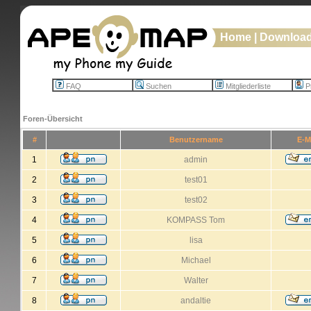
Home
|
Downloa
FAQ
Suchen
Mitgliederliste
Pr
Foren-Übersicht
#
Benutzername
E-M
1
admin
2
test01
3
test02
4
KOMPASS Tom
5
lisa
6
Michael
7
Walter
8
andaltie