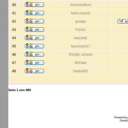
40
heinzwolfrum
41
hans.maurer
42
gusigo
43
Farron
44
macnetz
45
tecumseh17
46
Richter Johann
47
MrPatol
48
hardy065
Seite
1
von
880
Powered by
Deutsc