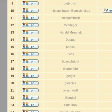
9
biobronch
10
michael.busch@buschnet.de
11
mr.boombasti
12
McGregor
13
Harald Messirek
14
Delago
15
pbruck
16
GPS
17
hoerschdom
18
wernerfehr
19
jgeiger
20
gkiechle
21
jwachtveitl
22
Gandalf
23
Timo2007