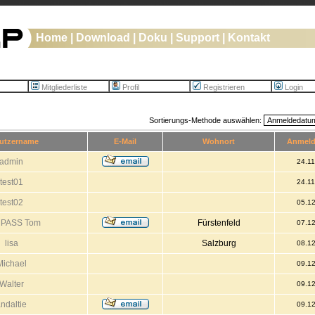
Home
|
Download
|
Doku
|
Support
|
Kontakt
Mitgliederliste
Profil
Registrieren
Login
Sortierungs-Methode auswählen:
utzername
E-Mail
Wohnort
Anmel
admin
24.1
test01
24.1
test02
05.1
PASS Tom
Fürstenfeld
07.1
lisa
Salzburg
08.1
Michael
09.1
Walter
09.1
ndaltie
09.1