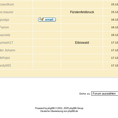
nzwolfrum
15.1
ns.maurer
Fürstenfeldbruck
15.1
gusigo
16.1
Farron
16.1
acnetz
16.1
cumseh17
Eibiswald
17.1
ter Johann
17.1
MrPatol
17.1
ardy065
17.1
Gehe zu:
Powered by
phpBB
© 2001, 2005 phpBB Group
Deutsche Übersetzung von
phpBB.de