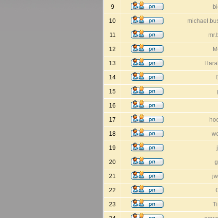
9
b
10
michael.b
11
mr.
12
M
13
Hara
14
15
16
17
ho
18
we
19
20
g
21
jw
22
23
T