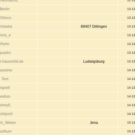
erwoman32
12.1
Berlin
13.1
ElGreco
13.1
chlaebe
89407 Dillingen
13.1
chris_e
13.1
Rehn
13.1
quadro
13.1
z-hauschild.de
Ludwigsburg
13.1
assimo
14.1
Tom
14.1
ngoell
14.1
vwbus
14.1
johnyf1
14.1
ohlipohl
14.1
rn_Weber
Jena
15.1
wolfrum
15.1