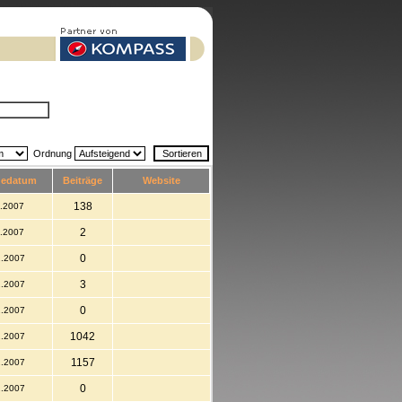
Ordnung
dedatum
Beiträge
Website
138
1.2007
2
1.2007
0
2.2007
3
2.2007
0
2.2007
1042
2.2007
1157
2.2007
0
2.2007