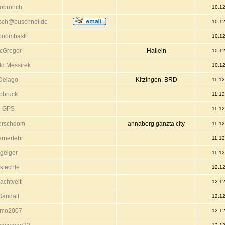
iobronch
10.1
usch@buschnet.de
10.1
boombasti
10.1
cGregor
Hallein
10.1
ld Messirek
10.1
Delago
Kitzingen, BRD
11.1
pbruck
11.1
GPS
11.1
erschdom
annaberg ganzta city
11.1
rnerfehr
11.1
jgeiger
11.1
kiechle
12.1
achtveitl
12.1
Gandalf
12.1
imo2007
12.1