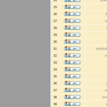
24
pow
25
26
27
s
28
29
30
31
lutz@lut
32
m
33
34
35
36
37
p
38
Joe
39