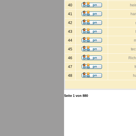
40
hei
41
ha
42
43
44
m
45
te
46
Rich
47
48
h
Seite
1
von
880